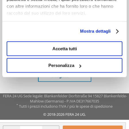
con altre informazioni che ha fornito loro o che hanno
raccolto dal suo utilizzo dei loro servizi.
Mostra dettagli
Accetta tutti
Personalizza
FERA 24 UG Sede legale: Blankenfelder Dorfstraße 94 15827 Blankenfelde-
Mahlow (Germania) - P.IVA DE317667035
*
Tutti i prezzi includono l'IVA / più le spese di spedizione
© 2018-2026 FERA 24 UG.
FERA INTERNATIONAL: