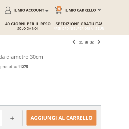
0
IL MIO ACCOUNT
IL MIO CARRELLO
40 GIORNI PER IL RESO
SPEDIZIONE GRATUITA!
SOLO DA NOI!
*PER ORDINI SUPERIORI A 45 EUR
11
di
32
orda diametro 30cm
 prodotto:
11275
+
AGGIUNGI AL CARRELLO