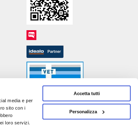
Accetta tutti
cial media e per
ro sito con i
Personalizza
rebbero
- P.IVA DE317667035
i loro servizi.