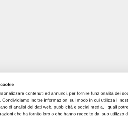
 cookie
rsonalizzare contenuti ed annunci, per fornire funzionalità dei so
o. Condividiamo inoltre informazioni sul modo in cui utilizza il nost
ano di analisi dei dati web, pubblicità e social media, i quali pot
gale: Blankenfelder Dorfstraße 94 15827 Blankenfelde-Mahlow (Germania) 
azioni che ha fornito loro o che hanno raccolto dal suo utilizzo de
*
Tutti i prezzi includono l'IVA / più le spese di spedizione
© 2018-2026 FERA 24 UG.