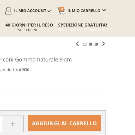
0
IL MIO ACCOUNT
IL MIO CARRELLO
40 GIORNI PER IL RESO
SPEDIZIONE GRATUITA!
SOLO DA NOI!
*PER ORDINI SUPERIORI A 49 EUR
19
di
30
r cani Gomma naturale 9 cm
 prodotto:
41930
+
AGGIUNGI AL CARRELLO