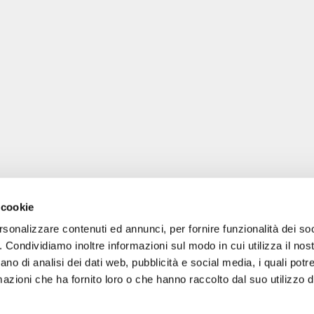
 cookie
rsonalizzare contenuti ed annunci, per fornire funzionalità dei so
o. Condividiamo inoltre informazioni sul modo in cui utilizza il nost
ano di analisi dei dati web, pubblicità e social media, i quali pot
gale: Blankenfelder Dorfstraße 94 15827 Blankenfelde-Mahlow (Germania) 
azioni che ha fornito loro o che hanno raccolto dal suo utilizzo de
*
Tutti i prezzi includono l'IVA / più le spese di spedizione
© 2018-2026 FERA 24 UG.