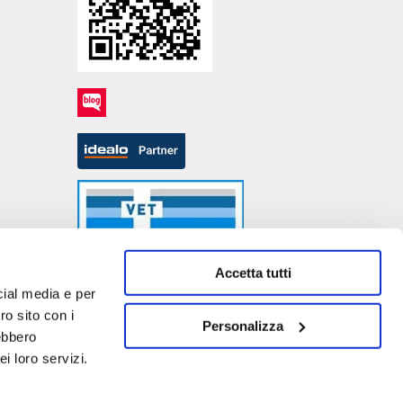
Accetta tutti
cial media e per
ro sito con i
Personalizza
rebbero
- P.IVA DE317667035
i loro servizi.