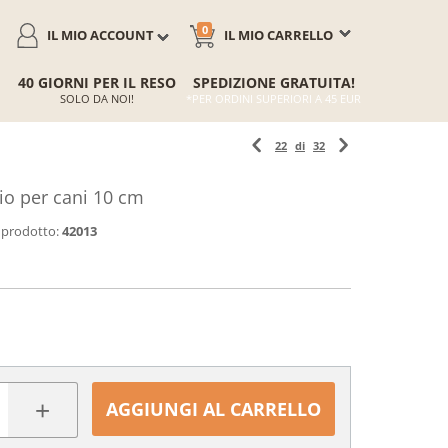
0
IL MIO ACCOUNT
IL MIO CARRELLO
40 GIORNI PER IL RESO
SPEDIZIONE GRATUITA!
SOLO DA NOI!
*PER ORDINI SUPERIORI A 45 EUR
22
di
32
io per cani 10 cm
 prodotto:
42013
+
AGGIUNGI AL CARRELLO