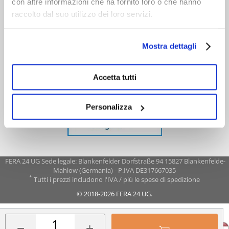
con altre informazioni che ha fornito loro o che hanno
raccolto dal suo utilizzo dei loro servizi.
Mostra dettagli
Accetta tutti
Personalizza
FERA 24 UG Sede legale: Blankenfelder Dorfstraße 94 15827 Blankenfelde-
Mahlow (Germania) - P.IVA DE317667035
*
Tutti i prezzi includono l'IVA / più le spese di spedizione
© 2018-2026 FERA 24 UG.
FERA INTERNATIONAL:
−
+