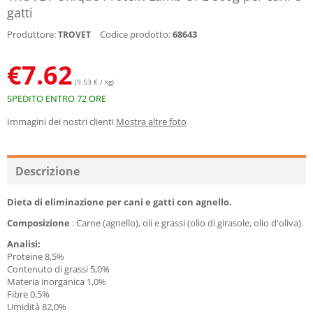
gatti
Produttore:
Codice prodotto:
68643
TROVET
€
7.62
(9.53 € / kg)
SPEDITO ENTRO 72 ORE
Immagini dei nostri clienti
Mostra altre foto
Descrizione
Dieta di eliminazione per cani e gatti con agnello.
Composizione
: Carne (agnello), oli e grassi (olio di girasole, olio d'oliva).
Analisi
:
Proteine ​​8,5%
Contenuto di grassi 5,0%
Materia inorganica 1,0%
Fibre 0,5%
Umidità 82,0%