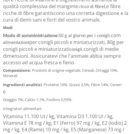
qualità complessiva del mangime.
Le fibre
ricco di fibre
ricche di fibre garantiscono una corretta digestione e la
cura di denti sani e forti del vostro animale.
Modi
com
Modo di somministrazione:
50 g al giorno per i conigli.
per conigli piccoli e miniaturizzati, 80g per
alimentazioni
conigli piccoli e miniaturizzati
conigli di medie
conigli
dimensioni. Assicuratevi che l'animale abbia sempre
accesso ad acqua fresca e fieno.
Composizione:
Prodotti di origine vegetale, Cereali, Ortaggi 10%,
Minerali
Ingredienti analitici
: Proteine 16%, Grassi 3,5%, Fibre 14%, Ceneri
ó
Greggio 7%, Calcio 1,1%, Fosforo 0,55%.
Integratori alimentari:
Vitamina 11.100 UI / kg, Vitamina D3 1.100 UI / kg,
Vitamina E 78 mg / kg, E1 (Ferro) 97 mg / kg, E2 (Iodio) 2
mg / kg, E4 (Rame) 10 mg / kg, E5 (Manganese) 73 mg /