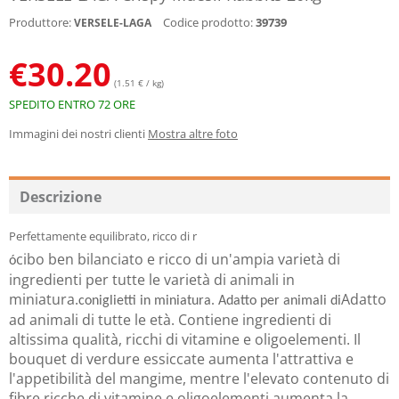
Produttore:
Codice prodotto:
39739
VERSELE-LAGA
€
30.20
(1.51 € / kg)
SPEDITO ENTRO 72 ORE
Immagini dei nostri clienti
Mostra altre foto
Descrizione
Perfettamente equilibrato, ricco di r
cibo ben bilanciato e ricco di un'ampia varietà di
ó
ingredienti per tutte le varietà di animali in
miniatura.
Adatto
coniglietti in miniatura. Adatto per animali di
ad animali di tutte le età. Contiene ingredienti di
altissima qualità, ricchi di vitamine e oligoelementi. Il
bouquet di verdure essiccate aumenta l'attrattiva e
l'appetibilità del mangime, mentre l'elevato contenuto di
fibre ricche di vitamine e oligoelementi aumenta la