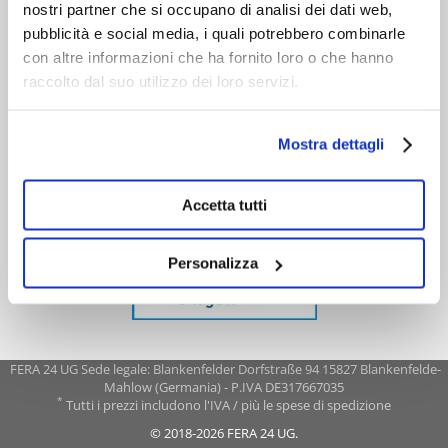
nostri partner che si occupano di analisi dei dati web,
pubblicità e social media, i quali potrebbero combinarle
con altre informazioni che ha fornito loro o che hanno
raccolto dal suo utilizzo dei loro servizi.
Mostra dettagli
Accetta tutti
Personalizza
FERA 24 UG Sede legale: Blankenfelder Dorfstraße 94 15827 Blankenfelde-
Mahlow (Germania) - P.IVA DE317667035
*
Tutti i prezzi includono l'IVA / più le spese di spedizione
© 2018-2026 FERA 24 UG.