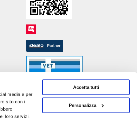
Accetta tutti
cial media e per
ro sito con i
Personalizza
rebbero
- P.IVA DE317667035
i loro servizi.