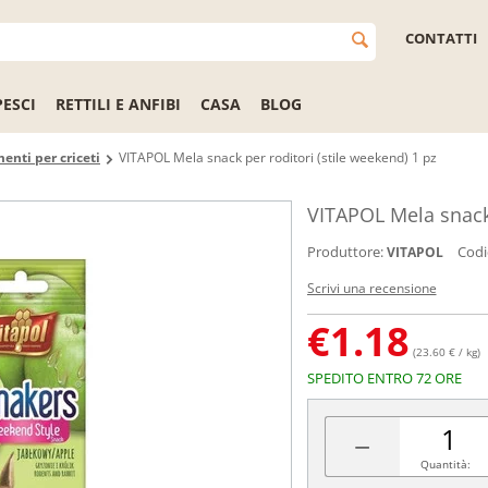
CONTATTI
PESCI
RETTILI E ANFIBI
CASA
BLOG
enti per criceti
VITAPOL Mela snack per roditori (stile weekend) 1 pz
VITAPOL Mela snack 
Produttore:
Codi
VITAPOL
Scrivi una recensione
€
1.18
(23.60 € / kg)
SPEDITO ENTRO 72 ORE
−
Quantità: