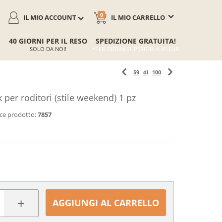
0
IL MIO ACCOUNT
IL MIO CARRELLO
40 GIORNI PER IL RESO
SPEDIZIONE GRATUITA!
SOLO DA NOI!
*PER ORDINI SUPERIORI A 45 EUR
59
di
100
per roditori (stile weekend) 1 pz
ce prodotto:
7857
+
AGGIUNGI AL CARRELLO