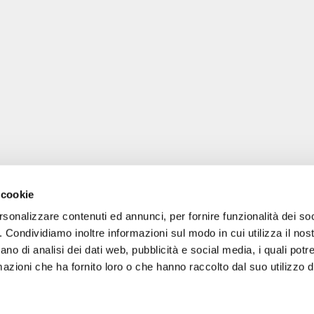
 cookie
rsonalizzare contenuti ed annunci, per fornire funzionalità dei so
o. Condividiamo inoltre informazioni sul modo in cui utilizza il nost
ano di analisi dei dati web, pubblicità e social media, i quali pot
gale: Blankenfelder Dorfstraße 94 15827 Blankenfelde-Mahlow (Germania) 
azioni che ha fornito loro o che hanno raccolto dal suo utilizzo de
*
Tutti i prezzi includono l'IVA / più le spese di spedizione
© 2018-2026 FERA 24 UG.