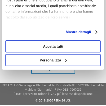
nostri partner che si occupano di analisi dei dati web,
pubblicità e social media, i quali potrebbero combinarle
con altre informazioni che ha fornito loro o che hanno
raccolto dal suo utilizzo dei loro servizi.
Mostra dettagli
Accetta tutti
Personalizza
FERA 24 UG Sede legale: Blankenfelder Dorfstraße 94 15827 Blankenfelde-
Mahlow (Germania) - P.IVA DE317667035
*
Tutti i prezzi includono l'IVA / più le spese di spedizione
© 2018-2026 FERA 24 UG.