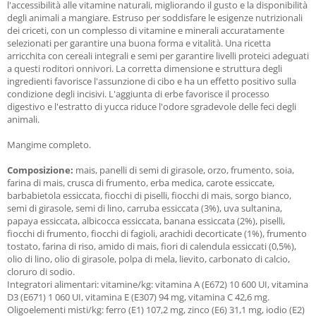
l'accessibilità alle vitamine naturali, migliorando il gusto e la disponibilità
degli animali a mangiare. Estruso per soddisfare le esigenze nutrizionali
dei criceti, con un complesso di vitamine e minerali accuratamente
selezionati per garantire una buona forma e vitalità. Una ricetta
arricchita con cereali integrali e semi per garantire livelli proteici adeguati
a questi roditori onnivori. La corretta dimensione e struttura degli
ingredienti favorisce l'assunzione di cibo e ha un effetto positivo sulla
condizione degli incisivi. L'aggiunta di erbe favorisce il processo
digestivo e l'estratto di yucca riduce l'odore sgradevole delle feci degli
animali.
Mangime completo.
Composizione:
mais, panelli di semi di girasole, orzo, frumento, soia,
farina di mais, crusca di frumento, erba medica, carote essiccate,
barbabietola essiccata, fiocchi di piselli, fiocchi di mais, sorgo bianco,
semi di girasole, semi di lino, carruba essiccata (3%), uva sultanina,
papaya essiccata, albicocca essiccata, banana essiccata (2%), piselli,
fiocchi di frumento, fiocchi di fagioli, arachidi decorticate (1%), frumento
tostato, farina di riso, amido di mais, fiori di calendula essiccati (0,5%),
olio di lino, olio di girasole, polpa di mela, lievito, carbonato di calcio,
cloruro di sodio.
Integratori alimentari: vitamine/kg: vitamina A (E672) 10 600 UI, vitamina
D3 (E671) 1 060 UI, vitamina E (E307) 94 mg, vitamina C 42,6 mg.
Oligoelementi misti/kg: ferro (E1) 107,2 mg, zinco (E6) 31,1 mg, iodio (E2)