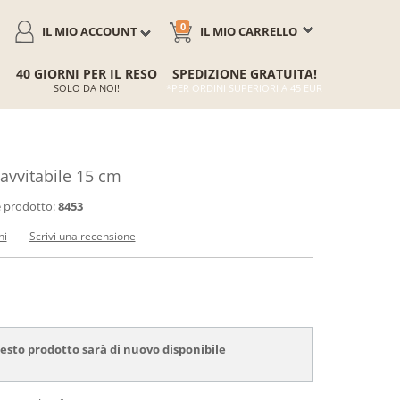
0
IL MIO ACCOUNT
IL MIO CARRELLO
40 GIORNI PER IL RESO
SPEDIZIONE GRATUITA!
SOLO DA NOI!
*PER ORDINI SUPERIORI A 45 EUR
avvitabile 15 cm
 prodotto:
8453
ni
Scrivi una recensione
sto prodotto sarà di nuovo disponibile