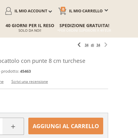
0
IL MIO ACCOUNT
IL MIO CARRELLO
40 GIORNI PER IL RESO
SPEDIZIONE GRATUITA!
SOLO DA NOI!
*PER ORDINI SUPERIORI A 49 EUR
34
di
34
ocattolo con punte 8 cm turchese
 prodotto:
45463
ne
Scrivi una recensione
+
AGGIUNGI AL CARRELLO