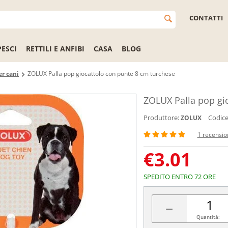
CONTATTI
PESCI
RETTILI E ANFIBI
CASA
BLOG
er cani
ZOLUX Palla pop giocattolo con punte 8 cm turchese
ZOLUX Palla pop gi
Produttore:
Codice
ZOLUX
1 recensio
€
3.01
SPEDITO ENTRO 72 ORE
−
Quantità: