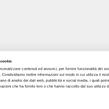
 cookie
rsonalizzare contenuti ed annunci, per fornire funzionalità dei so
o. Condividiamo inoltre informazioni sul modo in cui utilizza il nost
ano di analisi dei dati web, pubblicità e social media, i quali pot
gale: Blankenfelder Dorfstraße 94 15827 Blankenfelde-Mahlow (Germania) 
azioni che ha fornito loro o che hanno raccolto dal suo utilizzo de
*
Tutti i prezzi includono l'IVA / più le spese di spedizione
© 2018-2026 FERA 24 UG.
ONAL: