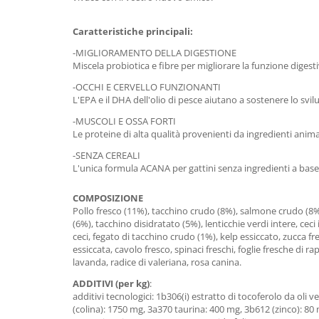
Caratteristiche principali:
-MIGLIORAMENTO DELLA DIGESTIONE
Miscela probiotica e fibre per migliorare la funzione digesti
-OCCHI E CERVELLO FUNZIONANTI
L'EPA e il DHA dell'olio di pesce aiutano a sostenere lo svil
-MUSCOLI E OSSA FORTI
Le proteine di alta qualità provenienti da ingredienti anima
-SENZA CEREALI
L'unica formula ACANA per gattini senza ingredienti a base 
COMPOSIZIONE
Pollo fresco (11%), tacchino crudo (8%), salmone crudo (8%), 
(6%), tacchino disidratato (5%), lenticchie verdi intere, ceci 
ceci, fegato di tacchino crudo (1%), kelp essiccato, zucca fr
essiccata, cavolo fresco, spinaci freschi, foglie fresche di ra
lavanda, radice di valeriana, rosa canina.
ADDITIVI (per kg)
:
additivi tecnologici: 1b306(i) estratto di tocoferolo da oli v
(colina): 1750 mg, 3a370 taurina: 400 mg, 3b612 (zinco): 8