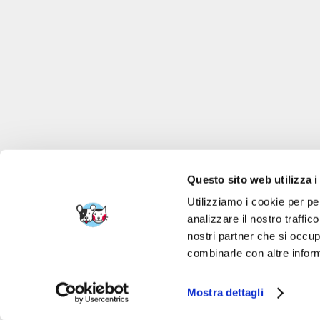
Questo sito web utilizza i
Utilizziamo i cookie per pe
analizzare il nostro traffic
nostri partner che si occup
FERA 24 UG Sede le
combinarle con altre inform
Mostra dettagli
FERA INTERNATI