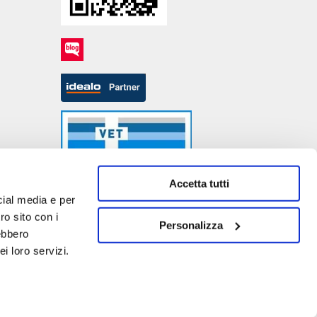
Accetta tutti
cial media e per
ro sito con i
Personalizza
rebbero
- P.IVA DE317667035
i loro servizi.