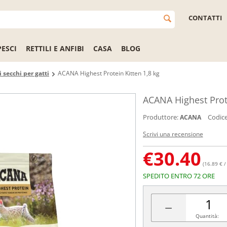
CONTATTI
PESCI
RETTILI E ANFIBI
CASA
BLOG
 secchi per gatti
ACANA Highest Protein Kitten 1,8 kg
ACANA Highest Prote
Produttore:
Codice
ACANA
Scrivi una recensione
€
30.40
(16.89 € /
SPEDITO ENTRO 72 ORE
−
Quantità: