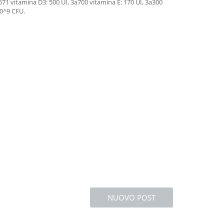
671 vitamina D3: 500 UI, 3a700 vitamina E: 170 UI, 3a300
10^9 CFU.
NUOVO POST