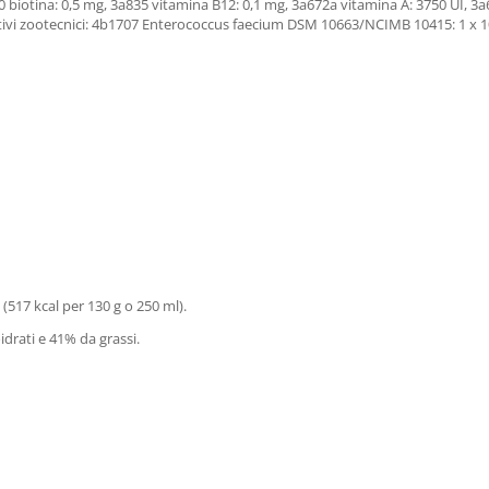
 biotina: 0,5 mg, 3a835 vitamina B12: 0,1 mg, 3a672a vitamina A: 3750 UI, 3a
itivi zootecnici: 4b1707 Enterococcus faecium DSM 10663/NCIMB 10415: 1 x 
(517 kcal per 130 g o 250 ml).
drati e 41% da grassi.