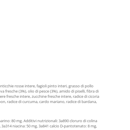
icchie rosse intere, fagioli pinto interi, grasso di pollo
va fresche (3%), olio di pesce (3%), amido di piselli, fibra di
ere fresche intere, zucchine fresche intere, radice di cicoria
skatoon, radice di curcuma, cardo mariano, radice di bardana,
marino: 80 mg. Additivi nutrizionali: 3a890 cloruro di colina
, 3a314 niacina: 50 mg, 3a841 calcio D-pantotenato: 8 mg,