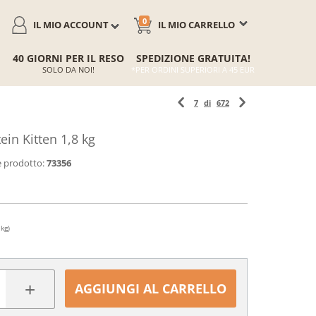
0
IL MIO ACCOUNT
IL MIO CARRELLO
40 GIORNI PER IL RESO
SPEDIZIONE GRATUITA!
SOLO DA NOI!
*PER ORDINI SUPERIORI A 45 EUR
7
di
672
in Kitten 1,8 kg
 prodotto:
73356
 kg)
+
AGGIUNGI AL CARRELLO