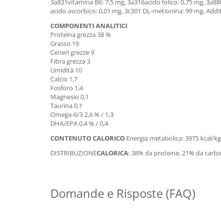
3a831vitamina B6: 7,5 mg, 3a316acido folico: 0,75 mg, 3a880
acido ascorbico: 0,01 mg, 3c301 DL-metionina: 99 mg. Add
COMPONENTI ANALITICI
Proteina grezza 38 %
Grasso 19
Ceneri grezze 9
Fibra grezza 3
Umidità 10
Calcio 1,7
Fosforo 1,4
Magnesio 0,1
Taurina 0,1
Omega-6/3 2,6 % / 1,3
DHA/EPA 0,4 % / 0,4
CONTENUTO CALORICO
Energia metabolica: 3975 kcal/kg 
DISTRIBUZIONE
CALORICA
: 38% da proteine, 21% da carboi
Domande e Risposte (FAQ)