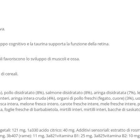
va.
uppo cognitivo e la taurina supporta la funzione della retina.
li favoriscono lo sviluppo di muscoli e ossa.
di cereali.
pollo disidratato (8%), salmone disidratato (8%), aringa disidratata (7%), lent
interi, aringa intera cruda (4%), organi di pollo freschi (fegato, cuore) (3%), uo
esca intera, melone fresco intero, carote fresche intere, mele fresche intere, p
pa, foglie fresche di barbabietola, mirtilli interi, mirtilli interi, bacche di sa
egetali: 121 mg, 1a330 acido citrico: 40 mg. Additivi sensoriali: estratto di ros
0 mg, 3b407 (rame): 11 mg, 3a821vitamina B1: 25 mg, 3a825vitamina B2: 10 mg