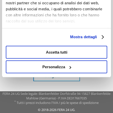
nostri partner che si occupano di analisi dei dati web,
pubblicità e social media, i quali potrebbero combinarle
con altre informazioni che ha fornito loro o che hanno
raccolto dal suo utilizzo dei loro servizi.
Mostra dettagli
Accetta tutti
Personalizza
FERA 24 UG Sede legale: Blankenfelder Dorfstraße 94 15827 Blankenfelde-
Mahlow (Germania) - P.IVA DE317667035
*
Tutti i prezzi includono l'IVA / più le spese di spedizione
© 2018-2026 FERA 24 UG.