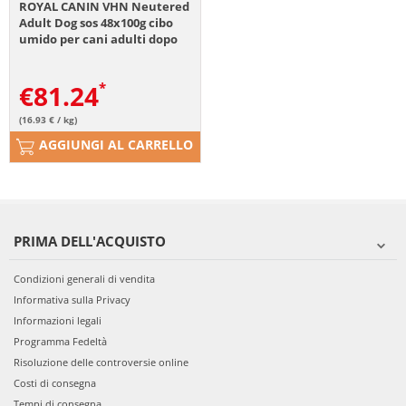
ROYAL CANIN VHN Neutered
Adult Dog sos 48x100g cibo
umido per cani adulti dopo
la sterilizzazione, con
tendenza al sovrappeso o
€
81.24
con pelle sensibile
(16.93 € / kg)
AGGIUNGI AL CARRELLO
PRIMA DELL'ACQUISTO
Condizioni generali di vendita
Informativa sulla Privacy
Informazioni legali
Programma Fedeltà
Risoluzione delle controversie online
Costi di consegna
Tempi di consegna