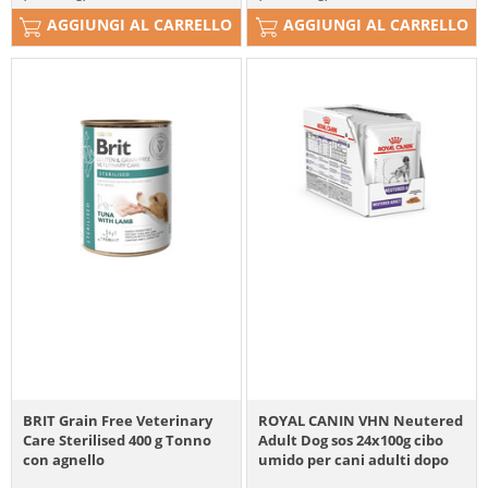
AGGIUNGI AL CARRELLO
AGGIUNGI AL CARRELLO
BRIT Grain Free Veterinary
ROYAL CANIN VHN Neutered
Care Sterilised 400 g Tonno
Adult Dog sos 24x100g cibo
con agnello
umido per cani adulti dopo
la sterilizzazione, con