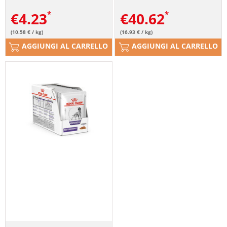
tendenza al sovrappeso o
€
4.23
€
40.62
con pelle sensibile
(10.58 € / kg)
(16.93 € / kg)
AGGIUNGI AL CARRELLO
AGGIUNGI AL CARRELLO