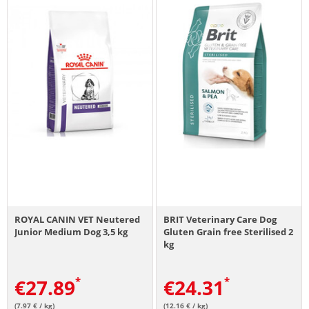
ROYAL CANIN VET Neutered
BRIT Veterinary Care Dog
Junior Medium Dog 3,5 kg
Gluten Grain free Sterilised 2
kg
€
27.89
€
24.31
(7.97 € / kg)
(12.16 € / kg)