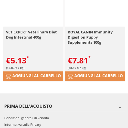
VET EXPERT Veterinary Diet
ROYAL CANIN Immunity
Dog Intestinal 400g
Digestion Puppy
Supplements 100g
integratore per una corretta
digestione e immunità dei
€
5.13
€
7.81
cuccioli
(12.83 € / kg)
(78.10 € / kg)
AGGIUNGI AL CARRELLO
AGGIUNGI AL CARRELLO
PRIMA DELL'ACQUISTO
Condizioni generali di vendita
Informativa sulla Privacy