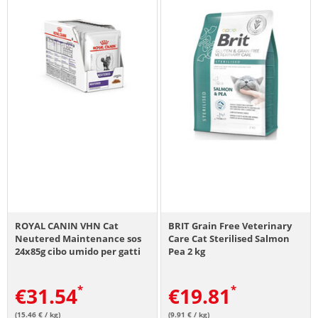
ROYAL CANIN VHN Cat
BRIT Grain Free Veterinary
Neutered Maintenance sos
Care Cat Sterilised Salmon
24x85g cibo umido per gatti
Pea 2 kg
dalla sterilizzazione a 7 anni
di età
€
31.54
€
19.81
(15.46 € / kg)
(9.91 € / kg)