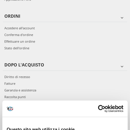
ORDINI
Accedere all'account
Conferma d'ordine
Effettuare un ordine
Stato dell'ordine
DOPO L'ACQUISTO
Diritto di recesso
Fatture
Garanzia e assistenza
Raccolta punti
VIENI A CONOSCERCI
Chi siamo
Questo sito web utilizza i cookie