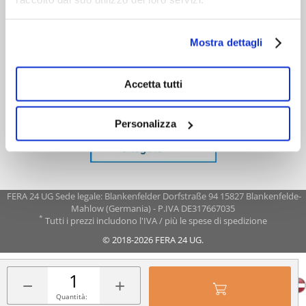
Mostra dettagli
Accetta tutti
Personalizza
FERA 24 UG Sede legale: Blankenfelder Dorfstraße 94 15827 Blankenfelde-
Mahlow (Germania) - P.IVA DE317667035
*
Tutti i prezzi includono l'IVA / più le spese di spedizione
© 2018-2026 FERA 24 UG.
FERA INTERNATIONAL:
−
+
Quantità: