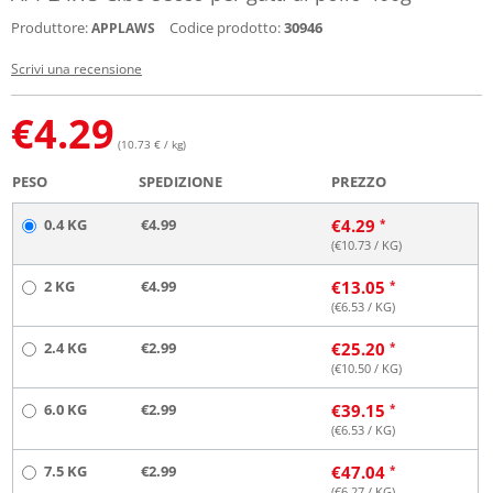
Produttore:
Codice prodotto:
30946
APPLAWS
Scrivi una recensione
€
4.29
(10.73 € / kg)
PESO
SPEDIZIONE
PREZZO
0.4 KG
€4.99
€
4.29
(€
10.73
/ KG)
2 KG
€4.99
€
13.05
(€
6.53
/ KG)
2.4 KG
€2.99
€
25.20
(€
10.50
/ KG)
6.0 KG
€2.99
€
39.15
(€
6.53
/ KG)
7.5 KG
€2.99
€
47.04
(€
6.27
/ KG)