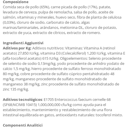
Composizione
Comida seca de pollo (65%), carne picada de pollo (17%), patate,
levadura de cerveza, pulpa de remolacha, salsa de pollo, aceite de
salmón, vitaminas y minerales, huevo seco, fibra de planta de celulosa
(0,03%), cloruro de sodio, carbonato de calcio, algas
marinas/laminariales, arándanos, metionina-DL, cloruro de potasio,
extracto de yuca, extracto de cítricos, extracto de romero.
Ingredienti Aggiuntivi
Aditivos por Kg:
Aditivos nutritivos: Vitaminas: Vitamina A (retinol
acetato) 27,850 IU/kg, vitamina D3 (Colecalciferol) 1,200 IU/kg, vitamina E
(alfa-tocoferol acetato) 615 IU/kg. Oligoelementos: Selenio procedente
de selenito de sodio 0,13mg/kg, yodo procedente de anhidro yodato de
calcio 1,5 mg/kg, hierro procedente de sulfato ferroso monohidratado
80 mg/kg, cobre procedente de sulfato cúprico pentahidratado 48
mg/kg, manganeso procedente de sulfato monohidratado de
manganeso 38 mg/kg, zinc procedente de sulfato monohidratado de
zinc 135 mg/kg.
Aditivos tecnológicos
: E1705 Enterococcus faecium cernelle 68
(SF68;NCIMB 10415) 1,000,000,000 cfu/kg como ayuda para el
establecimiento, mantenimiento y restablecimiento de una flora
intestinal equilibrada en gatos, antioxidants naturales: tocoferol mixto.
Componenti Analitici