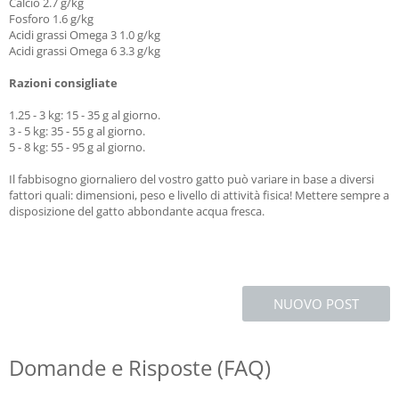
Calcio 2.7 g/kg
Fosforo 1.6 g/kg
Acidi grassi Omega 3 1.0 g/kg
Acidi grassi Omega 6 3.3 g/kg
Razioni consigliate
1.25 - 3 kg: 15 - 35 g al giorno.
3 - 5 kg: 35 - 55 g al giorno.
5 - 8 kg: 55 - 95 g al giorno.
Il fabbisogno giornaliero del vostro gatto può variare in base a diversi
fattori quali: dimensioni, peso e livello di attività fisica! Mettere sempre a
disposizione del gatto abbondante acqua fresca.
NUOVO POST
Domande e Risposte (FAQ)