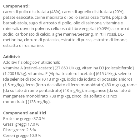
Componenti:
carne di pollo disidratata (48%), carne di agnello disidratata (20%),
patate essiccate, carne macinata di pollo senza ossa (12%), polpa di
barbabietola, sugo di arrosto di pollo, olio di salmone, vitamine e
minerali, uovo in polvere, cellulosa di fibre vegetali (0,03%), cloruro di
sodio, carbonato di calcio, alghe marine/Seetang, mirtilli rossi, DL-
metionina, cloruro di potassio, estratto di yucca, estratto di limone,
estratto di rosmarino.
Additivi:
Additivi fisiologico-nutrizionali:
vitamina A [retinol-acetato] (27.850 UI/kg), vitamina D3 [colecalciferolo]
(1.200 UI/kg), vitamina E [Alpha-tocoferol-acetato] (615 UI/kg), selenio
[da selenite di sodio] (0,13 mg/kg), iodio [da iodato di potassio anidro]
(1,5 mg/kg), ferro [ferro da solfato di ferro monoidrato] (80 mg/kg), rame
[da solfato di rame pentaidrato] (48 mg/kg), manganese [da solfato di
manganese monoidrato] (38 mg/kg), zinco [da solfato di zinco
monoidrato] (135 mg/kg).
Componenti analitici
Proteine gregge 37.0 %
Grassi greggi 17.0 %
Fibre grezze 2.5 %
Ceneri gregge 10.9 %