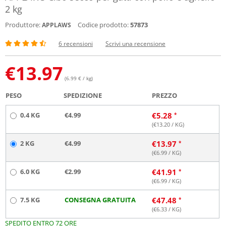
2 kg
Produttore:
Codice prodotto:
57873
APPLAWS
6 recensioni
Scrivi una recensione
€
13.97
(6.99 € / kg)
PESO
SPEDIZIONE
PREZZO
0.4 KG
€4.99
€
5.28
(€
13.20
/ KG)
2 KG
€4.99
€
13.97
(€
6.99
/ KG)
6.0 KG
€2.99
€
41.91
(€
6.99
/ KG)
7.5 KG
CONSEGNA GRATUITA
€
47.48
(€
6.33
/ KG)
SPEDITO ENTRO 72 ORE