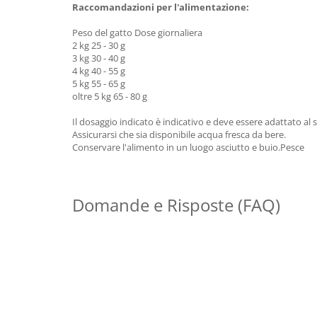
Raccomandazioni per l'alimentazione:
Peso del gatto Dose giornaliera
2 kg 25 - 30 g
3 kg 30 - 40 g
4 kg 40 - 55 g
5 kg 55 - 65 g
oltre 5 kg 65 - 80 g
Il dosaggio indicato è indicativo e deve essere adattato al s
Assicurarsi che sia disponibile acqua fresca da bere.
Conservare l'alimento in un luogo asciutto e buio.Pesce
Domande e Risposte (FAQ)