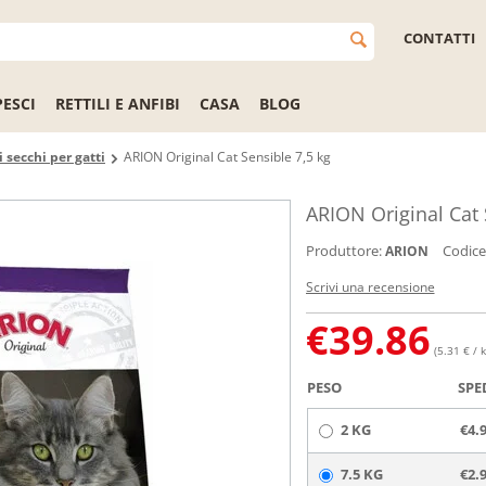
CONTATTI
PESCI
RETTILI E ANFIBI
CASA
BLOG
 secchi per gatti
ARION Original Cat Sensible 7,5 kg
ARION Original Cat 
Produttore:
Codice
ARION
Scrivi una recensione
€
39.86
(5.31 € / k
PESO
SPE
2 KG
€4.
7.5 KG
€2.