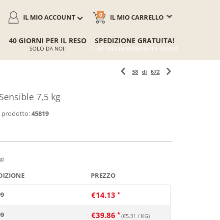
0
IL MIO ACCOUNT
IL MIO CARRELLO
40 GIORNI PER IL RESO
SPEDIZIONE GRATUITA!
SOLO DA NOI!
*PER ORDINI SUPERIORI A 49 EUR
58
di
672
Sensible 7,5 kg
 prodotto:
45819
g)
DIZIONE
PREZZO
99
€
14.13
99
€
39.86
(€
5.31
/ KG)