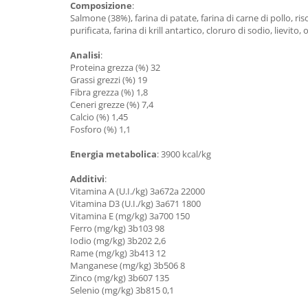
Composizione
:
Salmone (38%), farina di patate, farina di carne di pollo, riso,
purificata, farina di krill antartico, cloruro di sodio, lievito,
Analisi
:
Proteina grezza (%) 32
Grassi grezzi (%) 19
Fibra grezza (%) 1,8
Ceneri grezze (%) 7,4
Calcio (%) 1,45
Fosforo (%) 1,1
Energia metabolica
: 3900 kcal/kg
Additivi
:
Vitamina A (U.I./kg) 3a672a 22000
Vitamina D3 (U.I./kg) 3a671 1800
Vitamina E (mg/kg) 3a700 150
Ferro (mg/kg) 3b103 98
Iodio (mg/kg) 3b202 2,6
Rame (mg/kg) 3b413 12
Manganese (mg/kg) 3b506 8
Zinco (mg/kg) 3b607 135
Selenio (mg/kg) 3b815 0,1