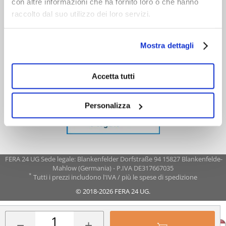
con altre informazioni che ha fornito loro o che hanno
raccolto dal suo utilizzo dei loro servizi.
Mostra dettagli
Accetta tutti
Personalizza
FERA 24 UG Sede legale: Blankenfelder Dorfstraße 94 15827 Blankenfelde-
Mahlow (Germania) - P.IVA DE317667035
*
Tutti i prezzi includono l'IVA / più le spese di spedizione
© 2018-2026 FERA 24 UG.
FERA INTERNATIONAL:
−
+