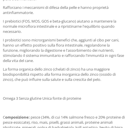
Rafforzano i meccanismi di difesa della pelle e hanno proprietà
antinfiammatorie.
I prebiotici (FOS, MOS, GOS e beta-glucano) aiutano a mantenere la
normale microflora intestinale e a ripristinarne l'equilibrio quando
necessario.
I probiotici sono microrganismi benefici che, aggiunti al cibo per cani,
hanno un effetto positivo sulla flora intestinale, regolandone la
funzione, migliorando la digestione e l'assorbimento dei nutrienti,
stimolando il sistema immunitario e rafforzando l'immunità in ogni fase
della vita del cane.
La forma organica dello zinco (chelati di zinco) ha una maggiore
biodisponibilità rispetto alla forma inorganica dello zinco (ossido di
zinco), che può influire sulla salute e sulla crescita del pelo.
Omega 3 Senza glutine Unica fonte di proteine
C
omposizione:
pesce (34%, di cui 14% salmone fresco e 20% proteine di
pesce essiccate), riso, mais, piselli, grassi animali, proteine animali
idrolizzate, minerali, polpa di barbabietola, krill antartico, lievito di birra,