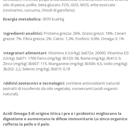
olio di pesce, psillio, beta-glucani, FOS, GOS, MOS, erbe essiccate
(rosmarino, curcuma, chiodi di garofano).
Energia metabolica:
3970 kcal/kg
I
ngredienti analitici:
Proteina grezza: 26%, Grassi grezzi: 18%, Ceneri
grezze: 7%, Fibra grezza: 2%, Calcio: 1,3%, Fosforo: 0,9%, Omega-3: 1%
I
ntegratori alimentari:
Vitamina A (UI/kg) 3a672a: 20000, Vitamina D3
(UI/kg) 3a671: 1700 Ferro (mg/kg) 3b103: 98, Rame (mg/kg) 3b413: 9,
Zinco (mg/kg) 3b607: 115, Manganese (mg/kg) 3b506: 6,5, Iodio (mg/kg)
3b202: 2,2, Selenio (mg/kg) 3b815: 0,18
A
dditivi zootecnici e tecnologici:
contiene antiossidanti naturali
(estratti di tocoferolo da olio vegetale), conservanti (acidi organici
naturali).
Acidi Omega-3 di origine ittica I pre e i probiotici migliorano la
digestione e aumentano le difese immunitarie Lo zinco organico
rafforza la pelle e il pelo.