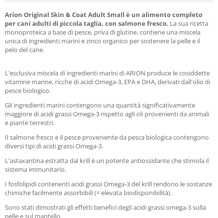
Arion Original Skin & Coat Adult Small è un alimento completo
per cani adulti di piccola taglia, con salmone fresco.
La sua ricetta
monoproteica a base di pesce, priva di glutine, contiene una miscela
unica di ingredienti marini e zinco organico per sostenere la pelle e il
pelo del cane.
L'esclusiva miscela di ingredienti marini di ARION produce le cosiddette
vitamine marine, ricche di acidi Omega-3, EPA e DHA, derivati dall'olio di
pesce biologico.
Gli ingredienti marini contengono una quantità significativamente
maggiore di acidi grassi Omega-3 rispetto agli oli provenienti da animali
e piante terrestri.
Il salmone fresco e il pesce proveniente da pesca biologica contengono
diversi tipi di acidi grassi Omega-3.
L'astaxantina estratta dal krill è un potente antiossidante che stimola il
sistema immunitario.
I fosfolipidi contenenti acidi grassi Omega-3 del krill rendono le sostanze
chimiche facilmente assorbibili (= elevata biodisponibilità).
Sono stati dimostrati gli effetti benefici degli acidi grassi omega-3 sulla
pelle e sul mantello.