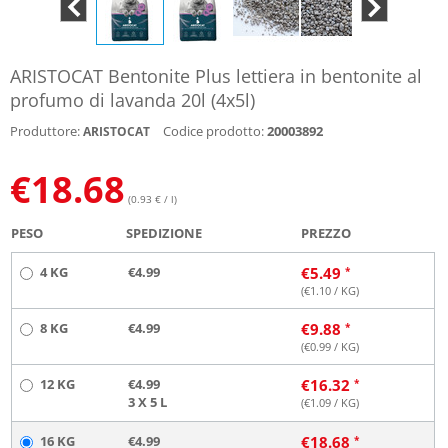
ARISTOCAT Bentonite Plus lettiera in bentonite al
profumo di lavanda 20l (4x5l)
Produttore:
Codice prodotto:
20003892
ARISTOCAT
€
18.68
(0.93 € / l)
PESO
SPEDIZIONE
PREZZO
4 KG
€4.99
€
5.49
(€
1.10
/ KG)
8 KG
€4.99
€
9.88
(€
0.99
/ KG)
12 KG
€4.99
€
16.32
3 X 5 L
(€
1.09
/ KG)
16 KG
€4.99
€
18.68