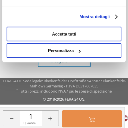
Mostra dettagli
Accetta tutti
Personalizza
FERA 24 UG Sede legale: Blankenfelder Dorfstraße 94 15827 Blankenfelde-
Mahlow (Germania) - P.IVA DE317667035
*
Tutti i prezzi includono l'IVA / più le spese di spedizione
© 2018-2026 FERA 24 UG.
FERA INTERNATIONAL:
−
+
Quantità: