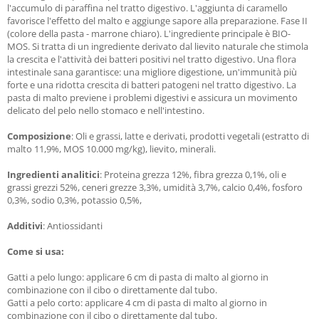
l'accumulo di paraffina nel tratto digestivo. L'aggiunta di caramello
favorisce l'effetto del malto e aggiunge sapore alla preparazione. Fase II
(colore della pasta - marrone chiaro). L'ingrediente principale è BIO-
MOS. Si tratta di un ingrediente derivato dal lievito naturale che stimola
la crescita e l'attività dei batteri positivi nel tratto digestivo. Una flora
intestinale sana garantisce: una migliore digestione, un'immunità più
forte e una ridotta crescita di batteri patogeni nel tratto digestivo. La
pasta di malto previene i problemi digestivi e assicura un movimento
delicato del pelo nello stomaco e nell'intestino.
Composizione
: Oli e grassi, latte e derivati, prodotti vegetali (estratto di
malto 11,9%, MOS 10.000 mg/kg), lievito, minerali.
Ingredienti analitici
: Proteina grezza 12%, fibra grezza 0,1%, oli e
grassi grezzi 52%, ceneri grezze 3,3%, umidità 3,7%, calcio 0,4%, fosforo
0,3%, sodio 0,3%, potassio 0,5%,
Additivi
: Antiossidanti
Come si usa:
Gatti a pelo lungo: applicare 6 cm di pasta di malto al giorno in
combinazione con il cibo o direttamente dal tubo.
Gatti a pelo corto: applicare 4 cm di pasta di malto al giorno in
combinazione con il cibo o direttamente dal tubo.