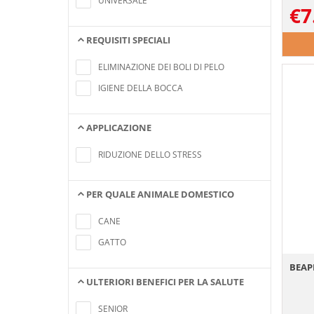
UNIVERSALE
€
7
REQUISITI SPECIALI
Nessun elemento trovato che soddisfa i
criteri di ricerca
ELIMINAZIONE DEI BOLI DI PELO
IGIENE DELLA BOCCA
APPLICAZIONE
Nessun elemento trovato che soddisfa i
criteri di ricerca
RIDUZIONE DELLO STRESS
PER QUALE ANIMALE DOMESTICO
Nessun elemento trovato che soddisfa i
criteri di ricerca
CANE
GATTO
BEAPH
ULTERIORI BENEFICI PER LA SALUTE
Nessun elemento trovato che soddisfa i
criteri di ricerca
SENIOR