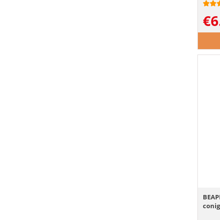
€
6
BEAPH
conig