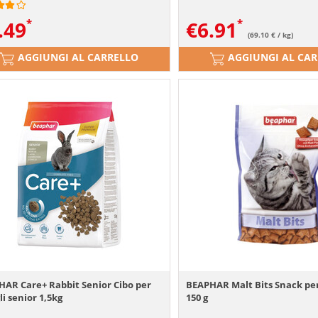
.49
€
6.91
(69.10 € / kg)
AGGIUNGI AL CARRELLO
AGGIUNGI AL CA
AR Care+ Rabbit Senior Cibo per
BEAPHAR Malt Bits Snack per 
li senior 1,5kg
150 g