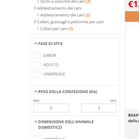
€
1
Occhi e orecchie dei cani
(2)
Addestramento dei cani
Addestramento dei cani
(2)
Collari, guinzagli e pettorine per cani
Collari per cani
(2)
FASE DI VITA
Nessun elemento trovato che soddisfa i
criteri di ricerca
JUNIOR
ADULTO
UNIVERSALE
PESO DELLA CONFEZIONE (KG)
MIN
MAX
BEAP
delic
DIMENSIONE DELL'ANIMALE
DOMESTICO
Nessun elemento trovato che soddisfa i
criteri di ricerca