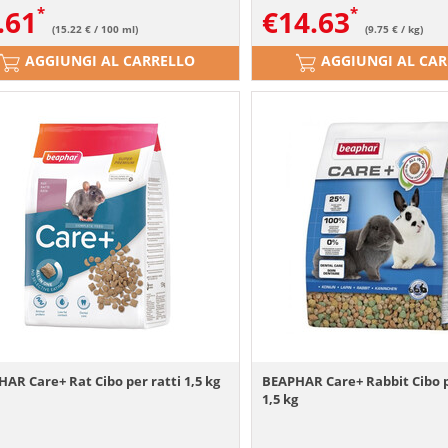
.61
€
14.63
(15.22 € / 100 ml)
(9.75 € / kg)
AGGIUNGI AL CARRELLO
AGGIUNGI AL CA
AR Care+ Rat Cibo per ratti 1,5 kg
BEAPHAR Care+ Rabbit Cibo p
1,5 kg