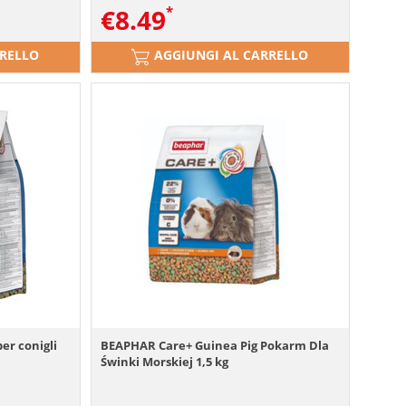
€
8.49
RRELLO
AGGIUNGI AL CARRELLO
er conigli
BEAPHAR Care+ Guinea Pig Pokarm Dla
Świnki Morskiej 1,5 kg