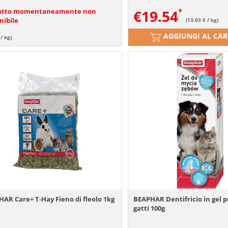
otto momentaneamente non
€
19.54
nibile
(13.03 € / kg)
AGGIUNGI AL CA
 / kg)
AR Care+ T-Hay Fieno di fleolo 1kg
BEAPHAR Dentifricio in gel p
gatti 100g