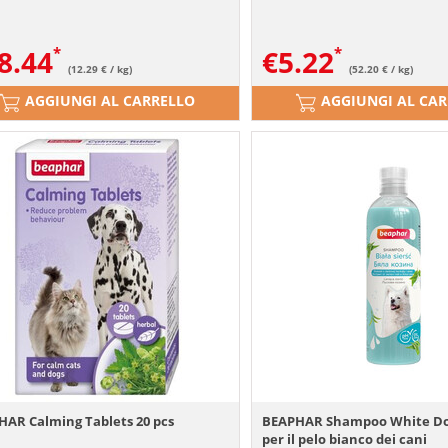
8.44
€
5.22
(12.29 € / kg)
(52.20 € / kg)
AGGIUNGI AL CARRELLO
AGGIUNGI AL CA
HAR Calming Tablets 20 pcs
BEAPHAR Shampoo White Do
per il pelo bianco dei cani