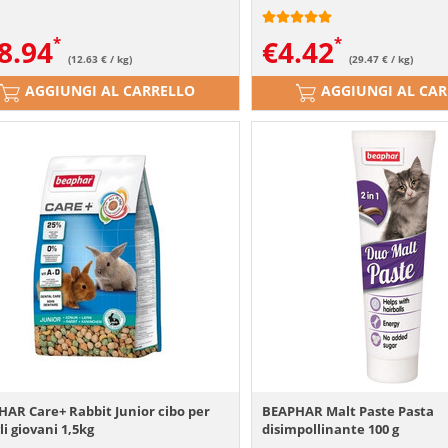
8.94
€
4.42
(12.63 € / kg)
(29.47 € / kg)
AGGIUNGI AL CARRELLO
AGGIUNGI AL CA
AR Care+ Rabbit Junior cibo per
BEAPHAR Malt Paste Pasta
li giovani 1,5kg
disimpollinante 100 g