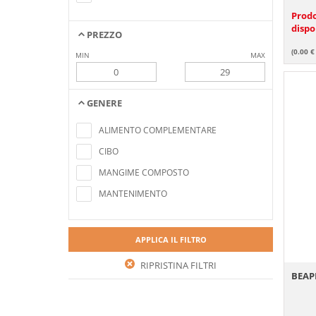
Prod
dispo
PREZZO
(0.00 €
MIN
MAX
GENERE
Nessun elemento trovato che soddisfa i
criteri di ricerca
ALIMENTO COMPLEMENTARE
CIBO
MANGIME COMPOSTO
MANTENIMENTO
APPLICA IL FILTRO
RIPRISTINA FILTRI
BEAPH