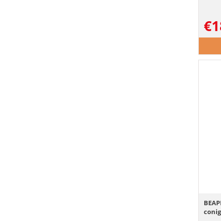
€
1
BEAPH
conig