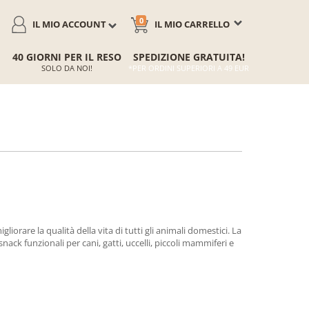
0
IL MIO ACCOUNT
IL MIO CARRELLO
40 GIORNI PER IL RESO
SPEDIZIONE GRATUITA!
SOLO DA NOI!
*PER ORDINI SUPERIORI A 49 EUR
orare la qualità della vita di tutti gli animali domestici. La
ack funzionali per cani, gatti, uccelli, piccoli mammiferi e