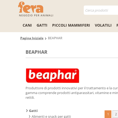
NEGOZIO PER ANIMALI
CANI
GATTI
PICCOLI MAMMIFERI
VOLATILI
Pagina Iniziale
BEAPHAR
BEAPHAR
Produttore di prodotti innovativi per il trattamento e la cura
gamma comprende prodotti antiparassitari, vitamine e minerali
rettili.
Gatti
1
2
Alimenti e snack per gatti