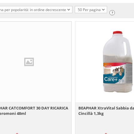
na per popolarità: in ordine decrescente
50 Per pagina
?
HAR CATCOMFORT 30 DAY RICARICA
BEAPHAR XtraVital Sabbia d
feromoni 48ml
Cincillà 1,3kg