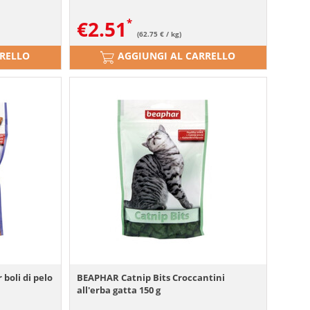
€
2.51
(62.75 € / kg)
RRELLO
AGGIUNGI AL CARRELLO
boli di pelo
BEAPHAR Catnip Bits Croccantini
all'erba gatta 150 g