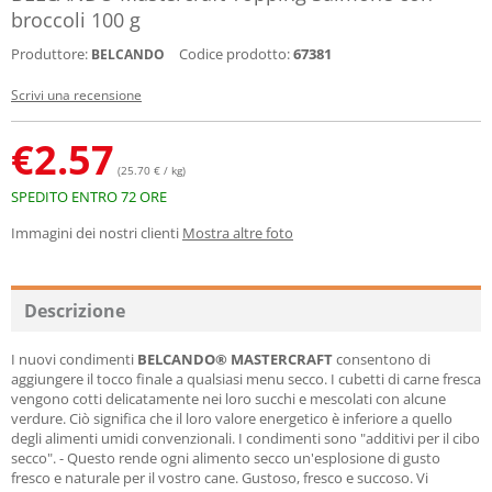
broccoli 100 g
Produttore:
Codice prodotto:
67381
BELCANDO
Scrivi una recensione
€
2.57
(25.70 € / kg)
SPEDITO ENTRO 72 ORE
Immagini dei nostri clienti
Mostra altre foto
Descrizione
I nuovi condimenti
BELCANDO® MASTERCRAFT
consentono di
aggiungere il tocco finale a qualsiasi menu secco. I cubetti di carne fresca
vengono cotti delicatamente nei loro succhi e mescolati con alcune
verdure. Ciò significa che il loro valore energetico è inferiore a quello
degli alimenti umidi convenzionali. I condimenti sono "additivi per il cibo
secco". - Questo rende ogni alimento secco un'esplosione di gusto
fresco e naturale per il vostro cane. Gustoso, fresco e succoso. Vi