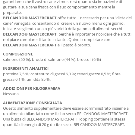
garantiamo che il vostro cane vi mostrerà quanto sia impaziente di
gustare la sua cena fresca con il suo comportamento mentre la
preparate.
BELCANDO® MASTERCRAFT
offre tutto il necessario per una "dieta del
cane" variegata, consentendo di creare un nuovo menu ogni giorno.
Iniziate scegliendo una o più varietà della gamma di alimenti secchi
BELCANDO® MASTERCRAFT
, perché è importante ricordare che a tutti
noi piace cambiare di tanto in tanto. Quindi, completare con
BELCANDO® MASTERCRAFT
e il pasto è pronto.
COMPOSIZIONE
salmone (50 %); brodo di salmone (44 %); broccoli (6 %)
INGREDIENTI ANALITICI
proteine 7,5 %; contenuto di grassi 6,0 %; ceneri grezze 0,5 %; fibra
grezza 0,1 %; umidità 85 %.
ADDIZIONI PER KILOGRAMMA
Nessuna.
ALIMENTAZIONE CONSIGLIATA
Questo alimento supplementare deve essere somministrato insieme a
un alimento bilanciato come il cibo secco BELCANDO® MASTERCRAFT.
Una busta di BELCANDO® MASTERCRAFT Topping contiene la stessa
quantità di energia di 20 g di cibo secco BELCANDO® MASTERCRAFT.