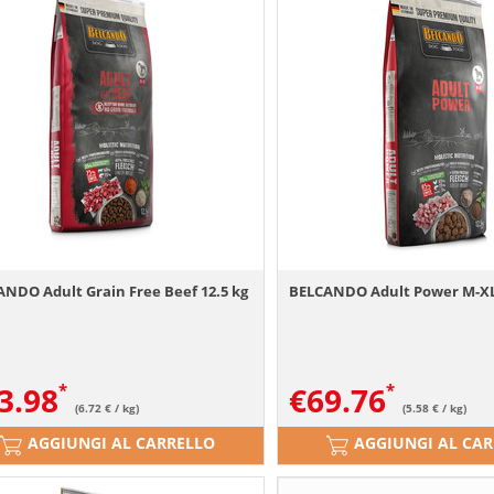
NDO Adult Grain Free Beef 12.5 kg
BELCANDO Adult Power M-XL 
3.98
€
69.76
(6.72 € / kg)
(5.58 € / kg)
AGGIUNGI AL CARRELLO
AGGIUNGI AL CA