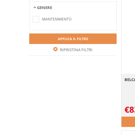
GENERE
Nessun elemento trovato che soddisfa i
criteri di ricerca
MANTENIMENTO
APPLICA IL FILTRO
RIPRISTINA FILTRI
BELCA
€
8