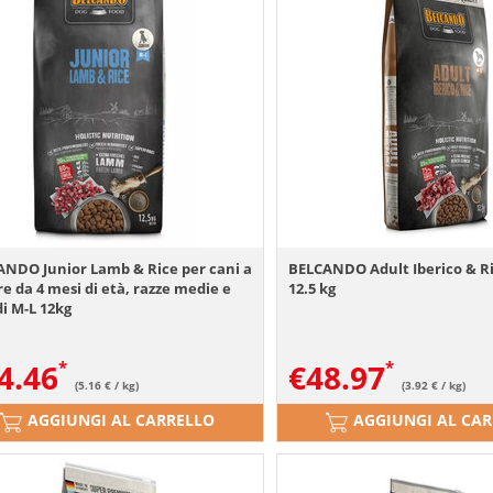
NDO Junior Lamb & Rice per cani a
BELCANDO Adult Iberico & R
re da 4 mesi di età, razze medie e
12.5 kg
i M-L 12kg
4.46
€
48.97
(5.16 € / kg)
(3.92 € / kg)
AGGIUNGI AL CARRELLO
AGGIUNGI AL CA