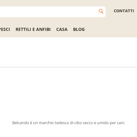
CONTATTI
PESCI
RETTILI E ANFIBI
CASA
BLOG
Belcando è un marchio tedesco di cibo secco e umido per cani.