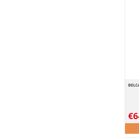
BELCA
€
6