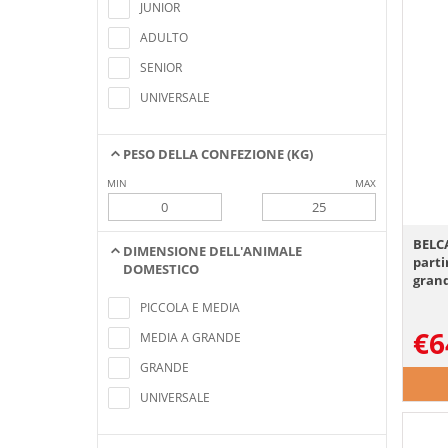
criteri di ricerca
JUNIOR
ADULTO
SENIOR
UNIVERSALE
PESO DELLA CONFEZIONE (KG)
MIN
MAX
BELCA
DIMENSIONE DELL'ANIMALE
parti
DOMESTICO
grand
Nessun elemento trovato che soddisfa i
criteri di ricerca
PICCOLA E MEDIA
€
6
MEDIA A GRANDE
GRANDE
UNIVERSALE