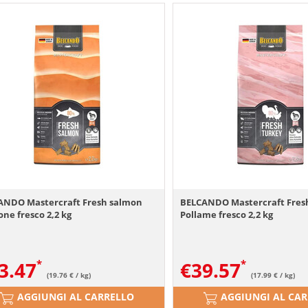
ANDO Mastercraft Fresh salmon
BELCANDO Mastercraft Fres
ne fresco 2,2 kg
Pollame fresco 2,2 kg
3.47
€
39.57
(19.76 € / kg)
(17.99 € / kg)
AGGIUNGI AL CARRELLO
AGGIUNGI AL CA