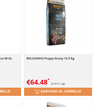
ice M-XL
BELCANDO Puppy Gravy 12.5 kg
€
64.48
(5.16 € / kg)
RRELLO
AGGIUNGI AL CARRELLO