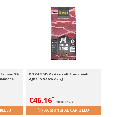
 Salmon XS-
BELCANDO Mastercraft Fresh lamb
l salmone
Agnello fresco 2,2 kg
€
46.16
(20.98 € / kg)
RRELLO
AGGIUNGI AL CARRELLO