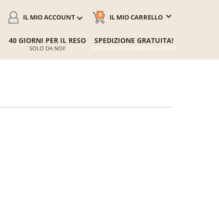
0
IL MIO ACCOUNT
IL MIO CARRELLO
40 GIORNI PER IL RESO
SPEDIZIONE GRATUITA!
SOLO DA NOI!
*PER ORDINI SUPERIORI A 49 EUR