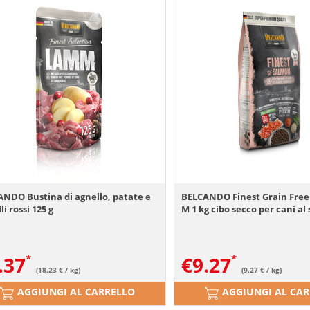
NDO Bustina di agnello, patate e
BELCANDO Finest Grain Free
li rossi 125 g
M 1 kg cibo secco per cani a
.37
€
9.27
(18.23 € / kg)
(9.27 € / kg)
AGGIUNGI AL CARRELLO
AGGIUNGI AL CA