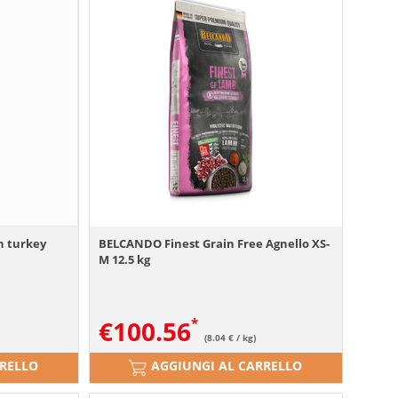
h turkey
BELCANDO Finest Grain Free Agnello XS-
M 12.5 kg
€
100.56
(8.04 € / kg)
RRELLO
AGGIUNGI AL CARRELLO