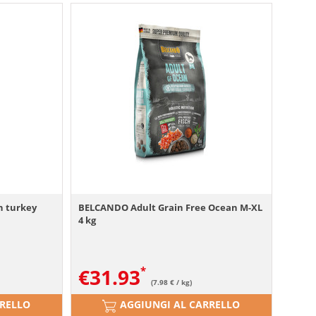
h turkey
BELCANDO Adult Grain Free Ocean M-XL
4 kg
€
31.93
(7.98 € / kg)
RRELLO
AGGIUNGI AL CARRELLO