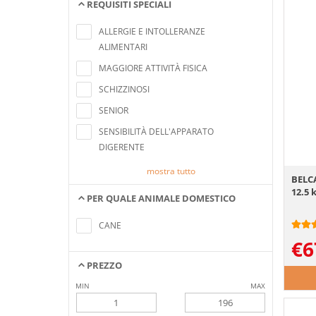
REQUISITI SPECIALI
Nessun elemento trovato che soddisfa i
criteri di ricerca
ALLERGIE E INTOLLERANZE
ALIMENTARI
MAGGIORE ATTIVITÀ FISICA
SCHIZZINOSI
SENIOR
SENSIBILITÀ DELL'APPARATO
DIGERENTE
mostra tutto
BELC
12.5 
PER QUALE ANIMALE DOMESTICO
Nessun elemento trovato che soddisfa i
criteri di ricerca
CANE
€
6
PREZZO
MIN
MAX