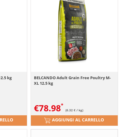
2.5 kg
BELCANDO Adult Grain Free Poultry M-
XL 12.5 kg
€
78.98
(6.32 € / kg)
RRELLO
AGGIUNGI AL CARRELLO