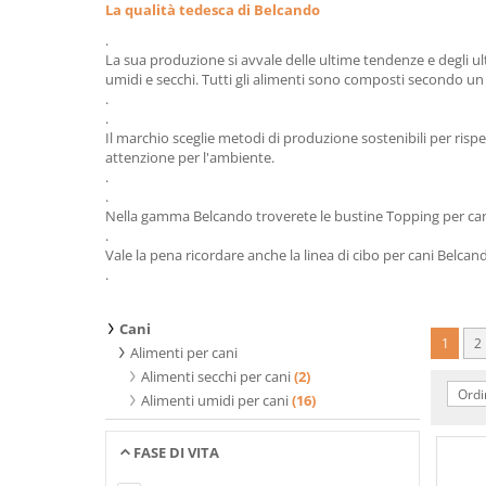
La qualità tedesca di Belcando
.
La sua produzione si avvale delle ultime tendenze e degli ult
umidi e secchi. Tutti gli alimenti sono composti secondo un ap
.
.
Il marchio sceglie metodi di produzione sostenibili per risp
attenzione per l'ambiente.
.
.
Nella gamma Belcando troverete le bustine Topping per cani
.
Vale la pena ricordare anche la linea di cibo per cani Belcan
.
Cani
1
2
Alimenti per cani
Alimenti secchi per cani
(2)
Ordi
Alimenti umidi per cani
(16)
FASE DI VITA
Nessun elemento trovato che soddisfa i