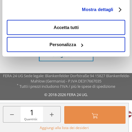
Mostra dettagli
Accetta tutti
Personalizza
FERA 24 UG Sede legale: Blankenfelder Dorfstraße 94 15827 Blankenfelde-
Mahlow (Germania) - P.IVA DE317667035
*
Tutti i prezzi includono l'IVA / più le spese di spedizione
© 2018-2026 FERA 24 UG.
FERA INTERNATIONAL:
−
+
Quantità:
Aggiungi alla lista dei desideri