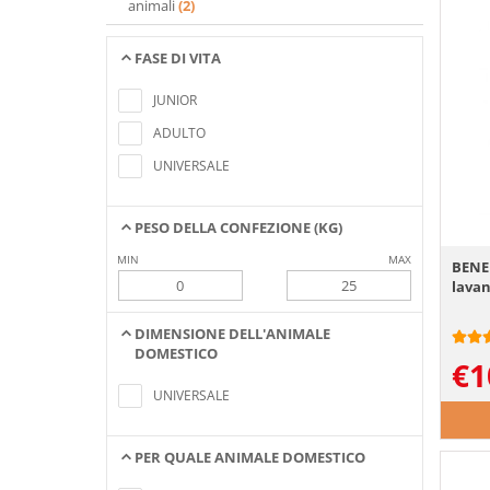
animali
(2)
FASE DI VITA
Nessun elemento trovato che soddisfa i
criteri di ricerca
JUNIOR
ADULTO
UNIVERSALE
PESO DELLA CONFEZIONE (KG)
MIN
MAX
BENE
lavan
DIMENSIONE DELL'ANIMALE
DOMESTICO
€
1
Nessun elemento trovato che soddisfa i
criteri di ricerca
UNIVERSALE
PER QUALE ANIMALE DOMESTICO
Nessun elemento trovato che soddisfa i