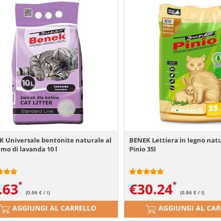
 Universale bentonite naturale al
BENEK Lettiera in legno nat
mo di lavanda 10 l
Pinio 35l
.63
€
30.24
(0.96 € / l)
(0.86 € / l)
AGGIUNGI AL CARRELLO
AGGIUNGI AL CA