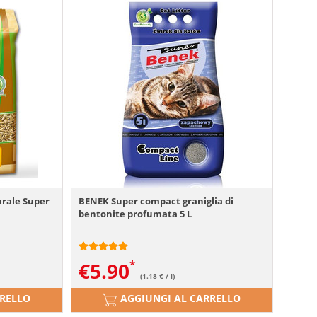
urale Super
BENEK Super compact graniglia di
bentonite profumata 5 L
€
5.90
(1.18 € / l)
RRELLO
AGGIUNGI AL CARRELLO