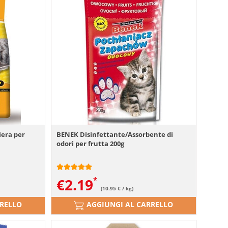
iera per
BENEK Disinfettante/Assorbente di
odori per frutta 200g
€
2.19
(10.95 € / kg)
RRELLO
AGGIUNGI AL CARRELLO