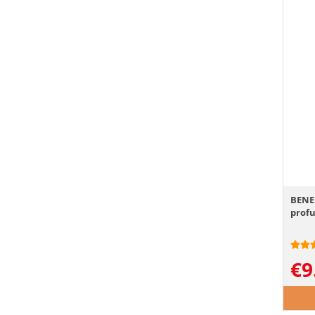
BENEK
profu
€
9