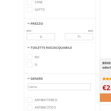
criteri di ricerca
CANE
GATTO
PREZZO
MIN
MAX
TOILETTE RISCIACQUABILE
Nessun elemento trovato che soddisfa i
criteri di ricerca
NO
BENEK
SI
odori
GENERE
€
2
Nessun elemento trovato che soddisfa i
criteri di ricerca
ANTIBATTERICO
ANTIMICOTICO