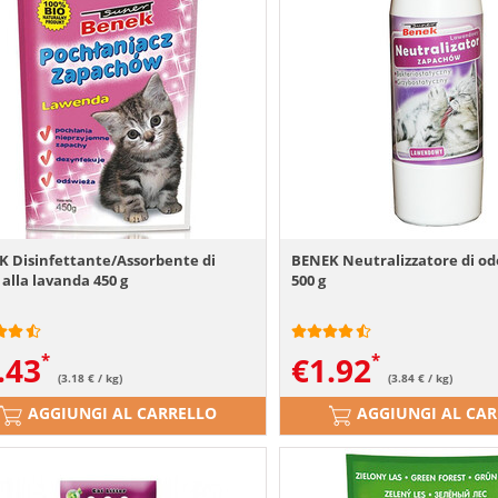
 Disinfettante/Assorbente di
BENEK Neutralizzatore di od
 alla lavanda 450 g
500 g
.43
€
1.92
(3.18 € / kg)
(3.84 € / kg)
AGGIUNGI AL CARRELLO
AGGIUNGI AL CA