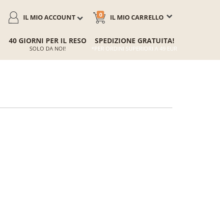
0
IL MIO ACCOUNT
IL MIO CARRELLO
40 GIORNI PER IL RESO
SPEDIZIONE GRATUITA!
SOLO DA NOI!
*PER ORDINI SUPERIORI A 49 EUR