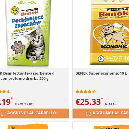
 Disinfettante/assorbente di
BENEK Super economic 10 L
 con profumo di erba 200 g
.19
€
25.33
(10.95 € / kg)
(2.53 € / l)
AGGIUNGI AL CARRELLO
AGGIUNGI AL CA