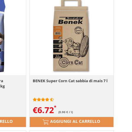
ra
BENEK Super Corn Cat sabbia di mais 7 l
 kg
€
6.72
(0.96 € / l)
RRELLO
AGGIUNGI AL CARRELLO