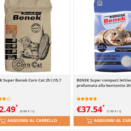
 Super Benek Corn Cat 25 l (15,7
BENEK Super compact lettie
profumata alla bentonite 20
2.49
€
37.54
(0.90 € / l)
(1.50 € / l)
AGGIUNGI AL CARRELLO
AGGIUNGI AL CA