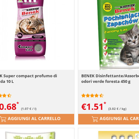
K Super compact profumo di
BENEK Disinfettante/Assorb
da 10 L
odori verde foresta 450 g
0.68
€
1.51
(1.07 € / l)
(3.02 € / kg)
AGGIUNGI AL CARRELLO
AGGIUNGI AL CA