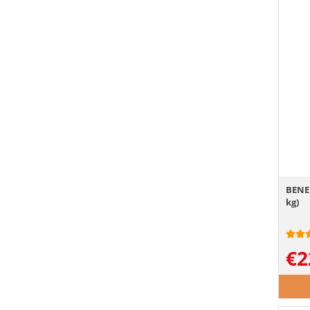
BENEK
kg)
€
2