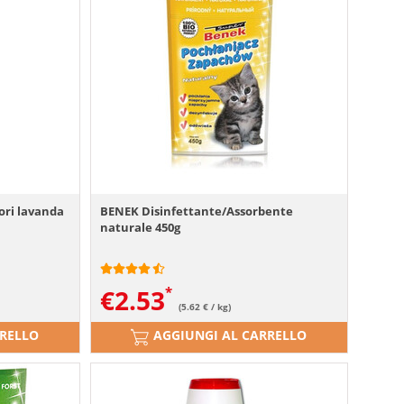
ori lavanda
BENEK Disinfettante/Assorbente
naturale 450g
€
2.53
(5.62 € / kg)
RRELLO
AGGIUNGI AL CARRELLO