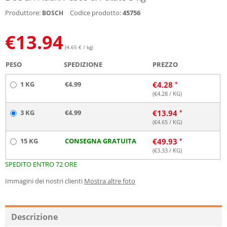
Produttore:
Codice prodotto:
45756
BOSCH
€
13.94
(4.65 € / kg)
PESO
SPEDIZIONE
PREZZO
1 KG
€4.99
€
4.28
(€
4.28
/ KG)
3 KG
€4.99
€
13.94
(€
4.65
/ KG)
15 KG
CONSEGNA GRATUITA
€
49.93
(€
3.33
/ KG)
SPEDITO ENTRO 72 ORE
Immagini dei nostri clienti
Mostra altre foto
Descrizione