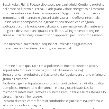
Bosch Adult Fish & Potato cibo secco per cani adulti. Contiene proteine
del pesce ed è privo di cereali. L'adeguato valore energetico e l'estratto
di cozze aiutano a evitare il sovrappeso. L'aggiunta di un complesso
immunitario di mannani e glucani stabilizza la microflora intestinale.
Bosch Adult è composto da ingredienti selezionati che vengono
sottoposti a una lavorazione delicata, che permette loro di mantenere
un gusto delizioso e una qualità eccellente. Gli ingredienti di origine
animale utilizzati negli alimenti sono approvati per il consumo umano.
Una miscela di tocoferoli di origine naturale viene aggiunta per
preservare le vitamine e gli acidi grassi essenziali.
Proteine di alta qualità: oltre al pollame, l'alimento contiene pesce,
importante fonte di proteine (min. 4% di farina di pesce).
Senza grano: il produttore si è astenuto dall'aggiungere grano e farina di
grano all'alimento.
Facile da digerire: le patate sono una fonte di carboidrati di alta qualità,
Complesso immunitario di mannani e beta glucani: stabilizza la
microflora intestinale, rafforza il sistema immunitario e la resistenza allo
stress, migliora il benessere.
Estratto di cozza verde: fonte di condroitina e glucosamina, rafforza le
articolazioni e la cartilagine.