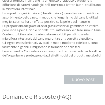
Cicoria: fornisce inulina che ha un effetto prebiotico e previene la
diffusione di batteri patologici nell'intestino. I batteri buoni equilibrano
la microflora intestinale.
I composti organici di zinco (chelati di zinco) garantiscono un migliore
assorbimento dello zinco, in modo che l'organismo del cane lo utilizzi
meglio. Lo zinco ha un effetto positivo sulla pelle e sul mantello
Le proporzioni adeguate di acidi grassi essenziali garantiscono vitalità,
pelle liscia e pelo lucido e, soprattutto, rafforzano le difese immunitarie.
Contenuto bilanciato di varie sostanze solubili per stimolare la
microflora intestinale del cane e garantire una corretta digestione
Gli ingredienti selezionati, lavorati in modo moderno e delicato, sono
facilmente digeribili e migliorano la formazione delle feci.
Le vitamine E e C e il selenio sono importanti antiossidanti per le cellule
dell'organismo e proteggono dagli effetti nocivi dei prodotti metabolici.
NUOVO POST
Domande e Risposte (FAQ)