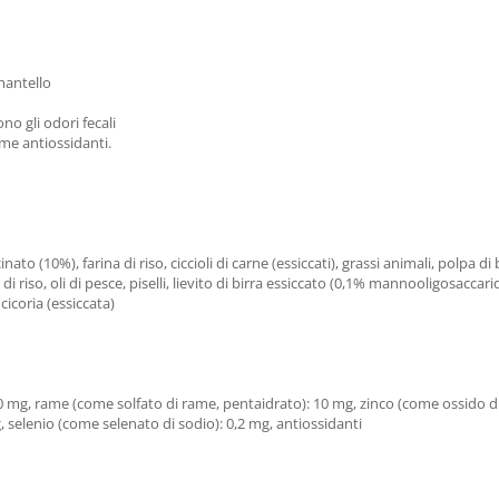
 mantello
no gli odori fecali
ome antiossidanti.
nato (10%), farina di riso, ciccioli di carne (essiccati), grassi animali, polpa 
 di riso, oli di pesce, piselli, lievito di birra essiccato (0,1% mannooligosaccar
cicoria (essiccata)
150 mg, rame (come solfato di rame, pentaidrato): 10 mg, zinco (come ossido d
g, selenio (come selenato di sodio): 0,2 mg, antiossidanti