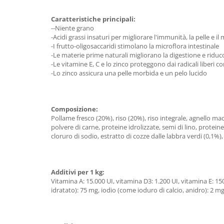
Caratteristiche principali:
--Niente grano
-Acidi grassi insaturi per migliorare l'immunità, la pelle e il
-I frutto-oligosaccaridi stimolano la microflora intestinale
-Le materie prime naturali migliorano la digestione e riduco
-Le vitamine E, C e lo zinco proteggono dai radicali liberi c
-Lo zinco assicura una pelle morbida e un pelo lucido
Composizione:
Pollame fresco (20%), riso (20%), riso integrale, agnello maci
polvere di carne, proteine idrolizzate, semi di lino, proteine
cloruro di sodio, estratto di cozze dalle labbra verdi (0,1%), 
Additivi per 1 kg:
Vitamina A: 15.000 UI, vitamina D3: 1.200 UI, vitamina E: 
idratato): 75 mg, iodio (come ioduro di calcio, anidro): 2 m