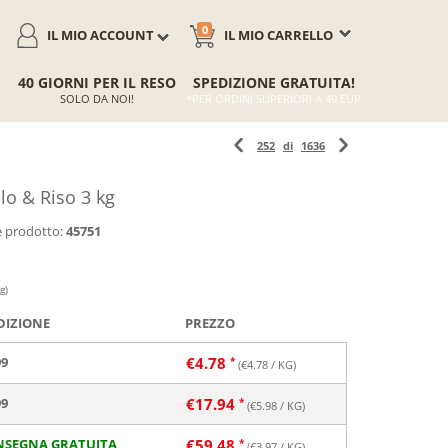
0
IL MIO ACCOUNT
IL MIO CARRELLO
40 GIORNI PER IL RESO
SPEDIZIONE GRATUITA!
SOLO DA NOI!
*PER ORDINI SUPERIORI A 49 EUR
252
di
1636
lo & Riso 3 kg
 prodotto:
45751
g)
DIZIONE
PREZZO
99
€
4.78
(€
4.78
/ KG)
99
€
17.94
(€
5.98
/ KG)
NSEGNA GRATUITA
€
59.48
(€
3.97
/ KG)