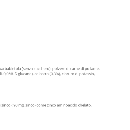
di barbabietola (senza zucchero), polvere di carne di pollame,
idi, 0,06% ß-glucano), colostro (0,3%), cloruro di potassio,
i zinco): 90 mg, zinco (come zinco aminoacido chelato,