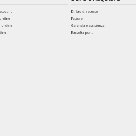
'account
Diritto di recesso
ordine
Fatture
n ordine
Garanzia e assistenza
dine
Raccolta punti