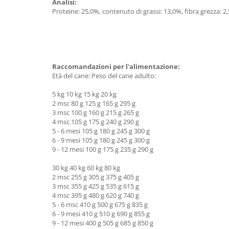
Analisi:
Proteine: 25,0%, contenuto di grassi: 13,0%, fibra grezza: 2,
Raccomandazioni per l'alimentazione:
Età del cane: Peso del cane adulto:
5 kg 10 kg 15 kg 20 kg
2 msc 80 g 125 g 165 g 295 g
3 msc 100 g 160 g 215 g 265 g
4 msc 105 g 175 g 240 g 290 g
5 - 6 mesi 105 g 180 g 245 g 300 g
6 - 9 mesi 105 g 180 g 245 g 300 g
9 - 12 mesi 100 g 175 g 235 g 290 g
30 kg 40 kg 60 kg 80 kg
2 msc 255 g 305 g 375 g 405 g
3 msc 355 g 425 g 535 g 615 g
4 msc 395 g 480 g 620 g 740 g
5 - 6 msc 410 g 500 g 675 g 835 g
6 - 9 mesi 410 g 510 g 690 g 855 g
9 - 12 mesi 400 g 505 g 685 g 850 g