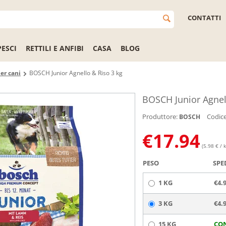
CONTATTI
PESCI
RETTILI E ANFIBI
CASA
BLOG
er cani
BOSCH Junior Agnello & Riso 3 kg
BOSCH Junior Agnel
Produttore:
Codice
BOSCH
€
17.94
(5.98 € / k
PESO
SPE
1 KG
€4.
3 KG
€4.
15 KG
CO