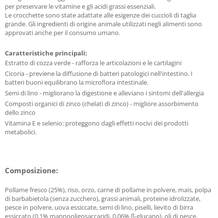
per preservare le vitamine e gli acidi grassi essenziali.
Le crocchette sono state adattate alle esigenze dei cuccioli di taglia
grande. Gli ingredienti di origine animale utilizzati negli alimenti sono
approvati anche per il consumo umano.
Caratteristiche principali:
Estratto di cozza verde - rafforza le articolazioni e le cartilagini
Cicoria - previene la diffusione di batteri patologici nell'intestino. I
batteri buoni equilibrano la microflora intestinale.
Semi di lino - migliorano la digestione e alleviano i sintomi dell'allergia
Composti organici di zinco (chelati di zinco) - migliore assorbimento
dello zinco
Vitamina E e selenio: proteggono dagli effetti nocivi dei prodotti
metabolici.
Composizione:
Pollame fresco (25%), riso, orzo, carne di pollame in polvere, mais, polpa
di barbabietola (senza zucchero), grassi animali, proteine idrolizzate,
pesce in polvere, uova essiccate, semi di lino, piselli, lievito di birra
essiccato (0,1% mannooligosaccaridi, 0,06% ß-glucano), oli di pesce,