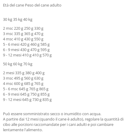
Età del cane Peso del cane adulto
30 kg 35 kg 40 kg
2 msc 220 g 250 g 330 g
3 msc 335 g 365 g 470 g
4 msc 410 g 430 g 550 g
5 - 6 mesi 420 g 460 g 585 g
6 - 9 mesi 430 g 470 g 595 g
9 - 12 mesi 410 g 410 g 570 g
50 kg 60 kg 70 kg
2 mesi 335 g 380 g 400 g
3 msc 495 g 560 g 630 g
4 msc 600 g 685 g 765 g
5 - 6 msc 645 g 765 g 865 g
6 - 9 mesi 645 g 750 g 855 g
9 - 12 mesi 645 g 730 g 835 g
Può essere somministrato secco o inumidito con acqua.
A partire dai 12 mesi (quando il cane è adulto), regolare la quantità di
cibo alle porzioni raccomandate per i cani adulti e poi cambiare
lentamente l'alimento.