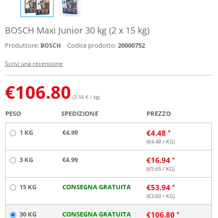
BOSCH Maxi Junior 30 kg (2 x 15 kg)
Produttore:
Codice prodotto:
20000752
BOSCH
Scrivi una recensione
€
106.80
(3.56 € / kg)
PESO
SPEDIZIONE
PREZZO
1 KG
€4.99
€
4.48
(€
4.48
/ KG)
3 KG
€4.99
€
16.94
(€
5.65
/ KG)
15 KG
CONSEGNA GRATUITA
€
53.94
(€
3.60
/ KG)
30 KG
CONSEGNA GRATUITA
€
106.80