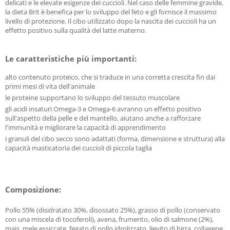
delicati e le elevate esigenze dei cuccioli. Nel caso delle femmine gravide,
la dieta Brit è benefica per lo sviluppo del feto e gli fornisce il massimo
livello di protezione. Il cibo utilizzato dopo la nascita dei cuccioli ha un
effetto positivo sulla qualità del latte materno.
Le caratteristiche più importanti:
alto contenuto proteico, che si traduce in una corretta crescita fin dai
primi mesi di vita dell'animale
le proteine ​​supportano lo sviluppo del tessuto muscolare
gli acidi insaturi Omega-3 e Omega-6 avranno un effetto positivo
sull'aspetto della pelle e del mantello, aiutano anche a rafforzare
l'immunità e migliorare la capacità di apprendimento
i granuli del cibo secco sono adattati (forma, dimensione e struttura) alla
capacità masticatoria dei cuccioli di piccola taglia
Composizione:
Pollo 55% (disidratato 30%, disossato 25%), grasso di pollo (conservato
con una miscela di tocoferoli), avena, frumento, olio di salmone (2%),
mais, mele essiccate, fegato di pollo idrolizzato, lievito di birra, collagene,