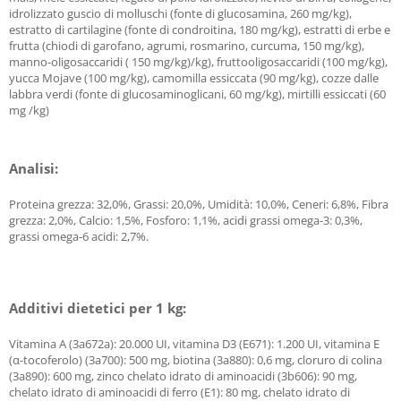
idrolizzato guscio di molluschi (fonte di glucosamina, 260 mg/kg),
estratto di cartilagine (fonte di condroitina, 180 mg/kg), estratti di erbe e
frutta (chiodi di garofano, agrumi, rosmarino, curcuma, 150 mg/kg),
manno-oligosaccaridi ( 150 mg/kg)/kg), fruttooligosaccaridi (100 mg/kg),
yucca Mojave (100 mg/kg), camomilla essiccata (90 mg/kg), cozze dalle
labbra verdi (fonte di glucosaminoglicani, 60 mg/kg), mirtilli essiccati (60
mg /kg)
Analisi:
Proteina grezza: 32,0%, Grassi: 20,0%, Umidità: 10,0%, Ceneri: 6,8%, Fibra
grezza: 2,0%, Calcio: 1,5%, Fosforo: 1,1%, acidi grassi omega-3: 0,3%,
grassi omega-6 acidi: 2,7%.
Additivi dietetici per 1 kg:
Vitamina A (3a672a): 20.000 UI, vitamina D3 (E671): 1.200 UI, vitamina E
(α-tocoferolo) (3a700): 500 mg, biotina (3a880): 0,6 mg, cloruro di colina
(3a890): 600 mg, zinco chelato idrato di aminoacidi (3b606): 90 mg,
chelato idrato di aminoacidi di ferro (E1): 80 mg, chelato idrato di