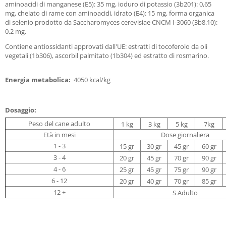
aminoacidi di manganese (E5): 35 mg, ioduro di potassio (3b201): 0,65
mg, chelato di rame con aminoacidi, idrato (E4): 15 mg, forma organica
di selenio prodotto da Saccharomyces cerevisiae CNCM I-3060 (3b8.10):
0,2 mg.
Contiene antiossidanti approvati dall'UE: estratti di tocoferolo da oli
vegetali (1b306), ascorbil palmitato (1b304) ed estratto di rosmarino.
Energia metabolica:
4050 kcal/kg
Dosaggio:
Peso del cane adulto
1 kg
3 kg
5 kg
7kg
Età in mesi
Dose giornaliera
1 - 3
15 gr
30 gr
45 gr
60 gr
3 - 4
20 gr
45 gr
70 gr
90 gr
4 - 6
25 gr
45 gr
75 gr
90 gr
6 - 12
20 gr
40 gr
70 gr
85 gr
12 +
S Adulto