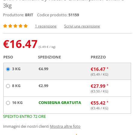
3kg
Produttore:
Codice prodotto:
51159
BRIT
1 recensione
Scrivi una recensione
€
16.47
(5.49 € / kg)
PESO
SPEDIZIONE
PREZZO
3 KG
€4.99
€
16.47
(€
5.49
/ KG)
8 KG
€2.99
€
27.99
(€
3.50
/ KG)
16 KG
CONSEGNA GRATUITA
€
55.42
(€
3.46
/ KG)
SPEDITO ENTRO 72 ORE
Immagini dei nostri clienti
Mostra altre foto