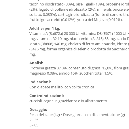
tacchino disidratato (30%), piselli gialli (18%), proteine idr
(2%), fegato di pollame idrolizzato (2%), minerali, bucce e 
solfato, 0,035%), cartilagine idrolizzata (fonte di condroiti
fruttoligosaccaridi (0,012%), yucca del Mojave (0,012%).
Additivi per 1 kg:
Vitamina A (3a672a) 20 000 UI, vitamina D3 (E671) 1000 UI, 
mg, vitamina B2 10 mg, niacinamide (3a315) 55 mg, calcio D
idrato (3b606) 140 mg, chelato di ferro aminoacido, idrato
(E4) 5 mg, forma organica di selenio prodotta da Saccharomy
mg.
Analisi:
Proteina grezza 37,0%, contenuto di grassi 12,0%, fibra gre
magnesio 0,08%, amido 16%, zuccheri totali 1,5%.
Indicazioni:
Con diabete mellito, con colite cronica
Controindicazioni:
cuccioli, cagne in gravidanza e in allattamento
Dosaggio:
Peso del cane (kg) / Dose giornaliera di alimentazione (g)
2 - 35
5 - 85