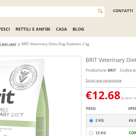
CONTATTI
PESCI
RETTILI E ANFIBI
CASA
BLOG
i per cani
BRIT Veterinary Diets Dog Diabetes 2 kg
BRIT Veterinary Die
Produttore:
Codice p
BRIT
Scrivi una recensione
€
12.68
(6.34 € / k
PESO
SPE
2 KG
€4.
12 KG
CO