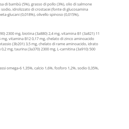
ulosa di bambù (5%), grasso di pollo (3%), olio di salmone
 sodio, idrolizzato di crostacei (fonte di glucosamina
 beta-glucani (0,018%), olivello spinoso (0,015%),
890) 2300 mg, biotina (3a880) 2,4 mg, vitamina B1 (3a821) 11
5 mg, vitamina B12 0,17 mg, chelato di zinco aminoacido
otassio (3b201) 3,5 mg, chelato di rame aminoacido, idrato
) 0,2 mg, taurina (3a370) 2300 mg, L-carnitina (3a910) 500
rassi omega-6 1,35%, calcio 1,6%, fosforo 1,2%, sodio 0,35%,