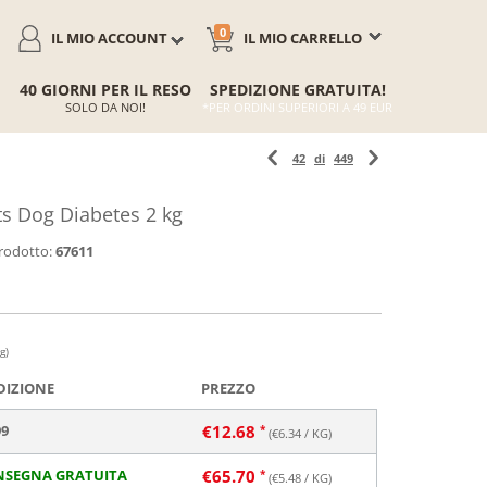
0
IL MIO ACCOUNT
IL MIO CARRELLO
40 GIORNI PER IL RESO
SPEDIZIONE GRATUITA!
SOLO DA NOI!
*PER ORDINI SUPERIORI A 49 EUR
42
di
449
ts Dog Diabetes 2 kg
rodotto:
67611
g)
DIZIONE
PREZZO
99
€
12.68
(€
6.34
/ KG)
NSEGNA GRATUITA
€
65.70
(€
5.48
/ KG)