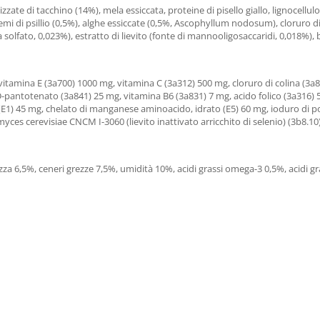
olizzate di tacchino (14%), mela essiccata, proteine di pisello giallo, lignocell
semi di psillio (0,5%), alghe essiccate (0,5%, Ascophyllum nodosum), cloruro di
na solfato, 0,023%), estratto di lievito (fonte di mannooligosaccaridi, 0,018%),
vitamina E (3a700) 1000 mg, vitamina C (3a312) 500 mg, cloruro di colina (3a
-pantotenato (3a841) 25 mg, vitamina B6 (3a831) 7 mg, acido folico (3a316) 
 (E1) 45 mg, chelato di manganese aminoacido, idrato (E5) 60 mg, ioduro di p
ces cerevisiae CNCM I-3060 (lievito inattivato arricchito di selenio) (3b8.10
zza 6,5%, ceneri grezze 7,5%, umidità 10%, acidi grassi omega-3 0,5%, acidi g