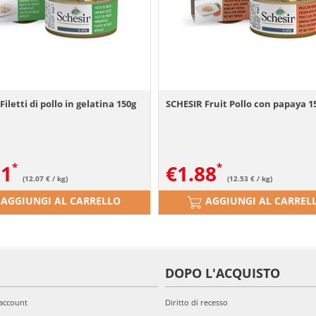
iletti di pollo in gelatina 150g
SCHESIR Fruit Pollo con papaya 1
81
€
1.88
(12.07 € / kg)
(12.53 € / kg)
AGGIUNGI AL CARRELLO
AGGIUNGI AL CARREL
DOPO L'ACQUISTO
'account
Diritto di recesso