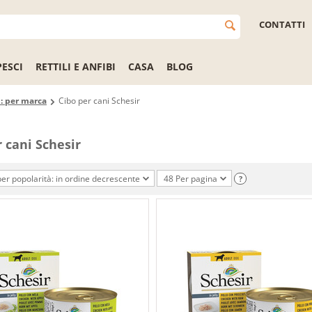
CONTATTI
PESCI
RETTILI E ANFIBI
CASA
BLOG
i: per marca
Cibo per cani Schesir
r cani Schesir
er popolarità: in ordine decrescente
48 Per pagina
?