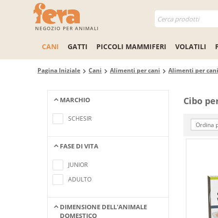
NEGOZIO PER ANIMALI
CANI
GATTI
PICCOLI MAMMIFERI
VOLATILI
Pagina Iniziale
Cani
Alimenti per cani
Alimenti per can
Cibo pe
MARCHIO
Nessun elemento trovato che
soddisfa i criteri di ricerca
SCHESIR
Ordina p
FASE DI VITA
Nessun elemento trovato che
soddisfa i criteri di ricerca
JUNIOR
ADULTO
DIMENSIONE DELL'ANIMALE
DOMESTICO