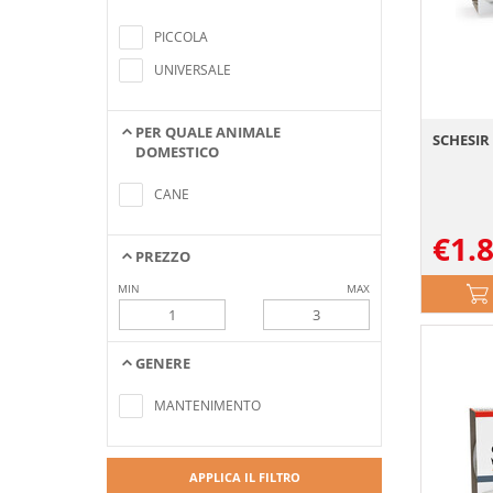
Nessun elemento trovato che
soddisfa i criteri di ricerca
PICCOLA
UNIVERSALE
PER QUALE ANIMALE
SCHESIR 
DOMESTICO
Nessun elemento trovato che
soddisfa i criteri di ricerca
CANE
€
1.
PREZZO
MIN
MAX
GENERE
Nessun elemento trovato che
soddisfa i criteri di ricerca
MANTENIMENTO
APPLICA IL FILTRO