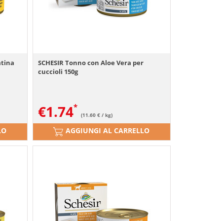
atina
SCHESIR Tonno con Aloe Vera per
cuccioli 150g
€
1.74
(11.60 € / kg)
LO
AGGIUNGI AL CARRELLO