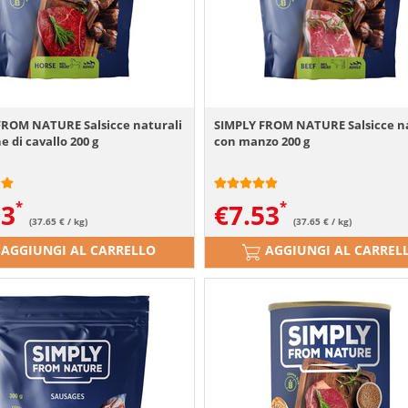
FROM NATURE Salsicce naturali
SIMPLY FROM NATURE Salsicce na
e di cavallo 200 g
con manzo 200 g
53
€
7.53
(37.65 € / kg)
(37.65 € / kg)
AGGIUNGI AL CARRELLO
AGGIUNGI AL CARREL