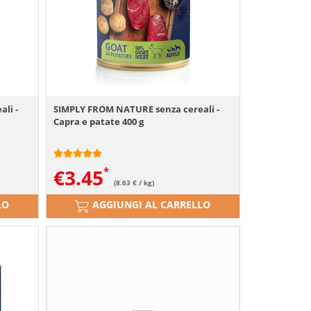
li -
SIMPLY FROM NATURE senza cereali -
Capra e patate 400 g
€
3.45
(8.63 € / kg)
LO
AGGIUNGI AL CARRELLO