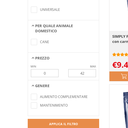
Nessun elemento trovato che
soddisfa i criteri di ricerca
UNIVERSALE
PER QUALE ANIMALE
DOMESTICO
SIMPLY 
Nessun elemento trovato che
soddisfa i criteri di ricerca
con carn
CANE
PREZZO
€
9.
MIN
MAX
GENERE
Nessun elemento trovato che
soddisfa i criteri di ricerca
ALIMENTO COMPLEMENTARE
MANTENIMENTO
APPLICA IL FILTRO