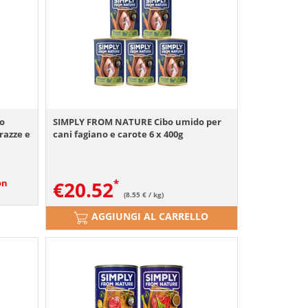
o
SIMPLY FROM NATURE Cibo umido per
 razze e
cani fagiano e carote 6 x 400g
on
€
20.52
(8.55 € / kg)
AGGIUNGI AL CARRELLO