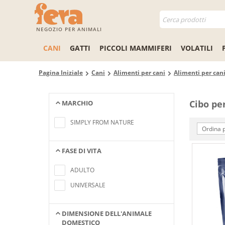
NEGOZIO PER ANIMALI
CANI
GATTI
PICCOLI MAMMIFERI
VOLATILI
Pagina Iniziale
Cani
Alimenti per cani
Alimenti per can
Cibo pe
MARCHIO
Nessun elemento trovato che
soddisfa i criteri di ricerca
SIMPLY FROM NATURE
Ordina p
FASE DI VITA
Nessun elemento trovato che
soddisfa i criteri di ricerca
ADULTO
UNIVERSALE
DIMENSIONE DELL'ANIMALE
DOMESTICO