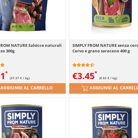
FROM NATURE Salsicce naturali
SIMPLY FROM NATURE senza cerea
zo 300g
Cervo e grano saraceno 400 g
41
€
3.45
(31.37 € / kg)
(8.63 € / kg)
AGGIUNGI AL CARRELLO
AGGIUNGI AL CARREL