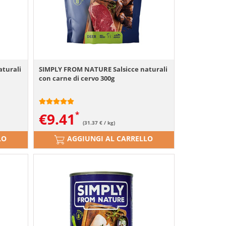
turali
SIMPLY FROM NATURE Salsicce naturali
con carne di cervo 300g
€
9.41
(31.37 € / kg)
LO
AGGIUNGI AL CARRELLO