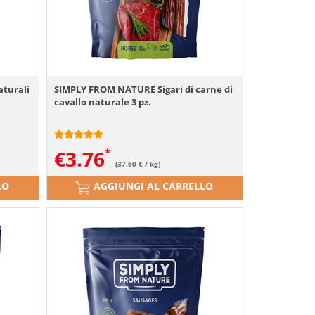
turali
SIMPLY FROM NATURE Sigari di carne di
cavallo naturale 3 pz.
€
3.76
(37.60 € / kg)
LO
AGGIUNGI AL CARRELLO