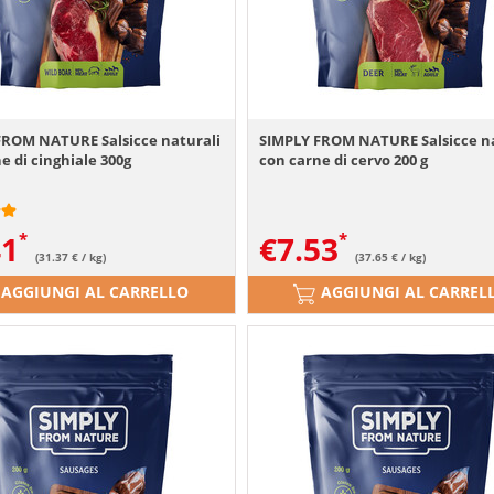
FROM NATURE Salsicce naturali
SIMPLY FROM NATURE Salsicce na
e di cinghiale 300g
con carne di cervo 200 g
41
€
7.53
(31.37 € / kg)
(37.65 € / kg)
AGGIUNGI AL CARRELLO
AGGIUNGI AL CARREL