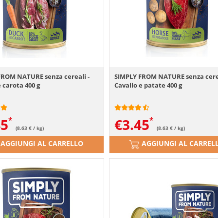
FROM NATURE senza cereali -
SIMPLY FROM NATURE senza cerea
 carota 400 g
Cavallo e patate 400 g
45
€
3.45
(8.63 € / kg)
(8.63 € / kg)
AGGIUNGI AL CARRELLO
AGGIUNGI AL CARREL