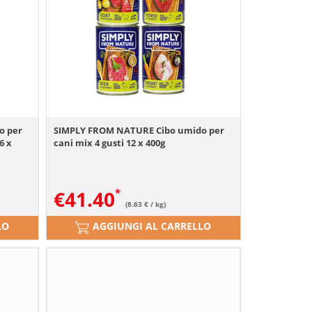
o per
SIMPLY FROM NATURE Cibo umido per
6 x
cani mix 4 gusti 12 x 400g
€
41.40
(8.63 € / kg)
LO
AGGIUNGI AL CARRELLO