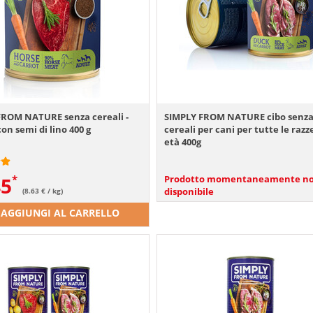
FROM NATURE senza cereali -
SIMPLY FROM NATURE cibo senz
con semi di lino 400 g
cereali per cani per tutte le razze
età 400g
45
Prodotto momentaneamente n
disponibile
(8.63 € / kg)
AGGIUNGI AL CARRELLO