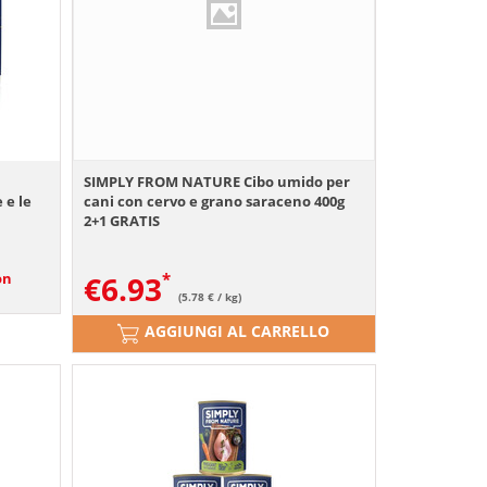
a
SIMPLY FROM NATURE Cibo umido per
 e le
cani con cervo e grano saraceno 400g
2+1 GRATIS
on
€
6.93
(5.78 € / kg)
AGGIUNGI AL CARRELLO