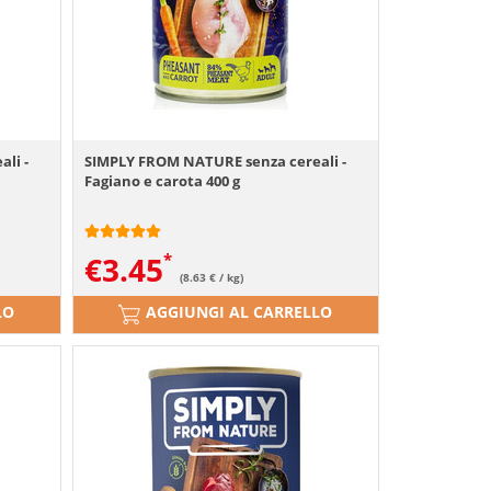
li -
SIMPLY FROM NATURE senza cereali -
Fagiano e carota 400 g
€
3.45
(8.63 € / kg)
LO
AGGIUNGI AL CARRELLO