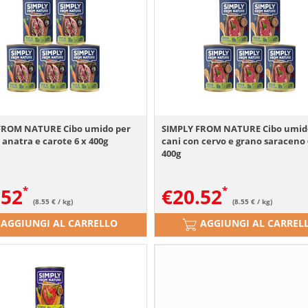
FROM NATURE Cibo umido per
SIMPLY FROM NATURE Cibo umid
 anatra e carote 6 x 400g
cani con cervo e grano saraceno 
400g
.52
€
20.52
(8.55 € / kg)
(8.55 € / kg)
AGGIUNGI AL CARRELLO
AGGIUNGI AL CARREL