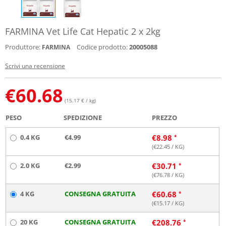
FARMINA Vet Life Cat Hepatic 2 x 2kg
Produttore:
Codice prodotto:
20005088
FARMINA
Scrivi una recensione
€
60.68
(15.17 € / kg)
PESO
SPEDIZIONE
PREZZO
0.4 KG
€4.99
€
8.98
(€
22.45
/ KG)
2.0 KG
€2.99
€
30.71
(€
76.78
/ KG)
4 KG
CONSEGNA GRATUITA
€
60.68
(€
15.17
/ KG)
20 KG
CONSEGNA GRATUITA
€
208.76