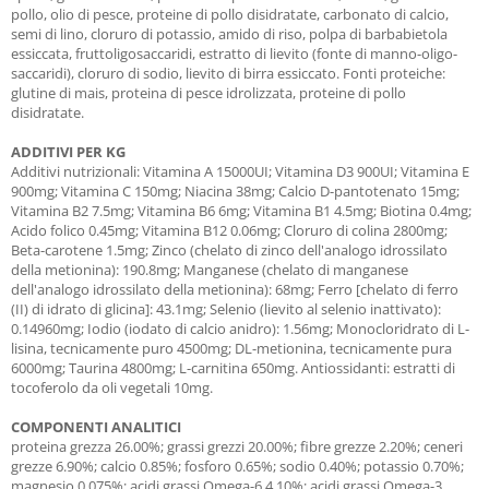
pollo, olio di pesce, proteine di pollo disidratate, carbonato di calcio,
semi di lino, cloruro di potassio, amido di riso, polpa di barbabietola
essiccata, fruttoligosaccaridi, estratto di lievito (fonte di manno-oligo-
saccaridi), cloruro di sodio, lievito di birra essiccato. Fonti proteiche:
glutine di mais, proteina di pesce idrolizzata, proteine di pollo
disidratate.
ADDITIVI PER KG
Additivi nutrizionali: Vitamina A 15000UI; Vitamina D3 900UI; Vitamina E
900mg; Vitamina C 150mg; Niacina 38mg; Calcio D-pantotenato 15mg;
Vitamina B2 7.5mg; Vitamina B6 6mg; Vitamina B1 4.5mg; Biotina 0.4mg;
Acido folico 0.45mg; Vitamina B12 0.06mg; Cloruro di colina 2800mg;
Beta-carotene 1.5mg; Zinco (chelato di zinco dell'analogo idrossilato
della metionina): 190.8mg; Manganese (chelato di manganese
dell'analogo idrossilato della metionina): 68mg; Ferro [chelato di ferro
(II) di idrato di glicina]: 43.1mg; Selenio (lievito al selenio inattivato):
0.14960mg; Iodio (iodato di calcio anidro): 1.56mg; Monocloridrato di L-
lisina, tecnicamente puro 4500mg; DL-metionina, tecnicamente pura
6000mg; Taurina 4800mg; L-carnitina 650mg. Antiossidanti: estratti di
tocoferolo da oli vegetali 10mg.
COMPONENTI ANALITICI
proteina grezza 26.00%; grassi grezzi 20.00%; fibre grezze 2.20%; ceneri
grezze 6.90%; calcio 0.85%; fosforo 0.65%; sodio 0.40%; potassio 0.70%;
magnesio 0.075%; acidi grassi Omega-6 4.10%; acidi grassi Omega-3