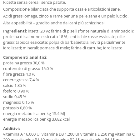
Ricetta senza cereali senza patate.
Composizione bilanciata che supporta ossa e articolazioni sane.
Acidi grassi omega, zinco e rame per una pelle sana e un pelo lucido.
Alta appetibilità – gradito anche dai cani più schizzinosi.
Ingredienti
: insetti 20 %; farina di piselli (fonte naturale di aminoacidi);
proteina di salmone essiccata 18 %; lenticchie rosse essiccate; oli e
grassi; tapioca essiccata; polpa di barbabietola; lieviti parzialmente
idrolizzati; minerali; pomace di mele; farina di carrube; idrolizzato
Componenti analitici:
proteina grezza 30,0 %
contenuto di grasso 15,0 %
fibra grezza 4,0 %
cenere grezza 7,4 %
calcio 1,35 %
fosforo 0,90 %
sodio 0,45 %
magnesio 0,15 %
potassio 0,80 %
energia metabolica per kg 15,4 MJ
energia metabolica per kg 3.682 kcal
Additivi:
vitamina A 16.000 UI vitamina D3 1.200 UI vitamina E 250 mg vitamina C
200 mg vitamina B1 10 mg vitamina B2 15 mg vitamina B6 15 mg