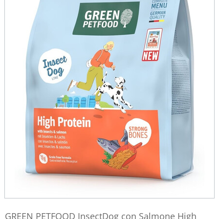
GREEN PETFOOD InsectDog con Salmone High