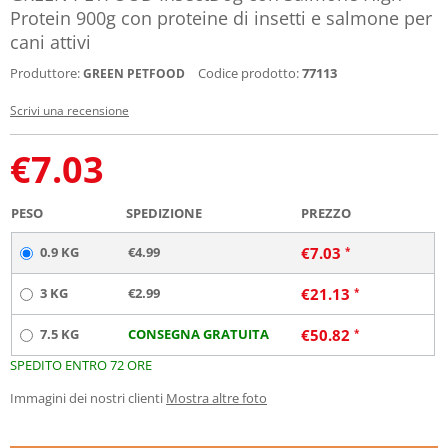
Protein 900g con proteine di insetti e salmone per
cani attivi
Produttore:
Codice prodotto:
77113
GREEN PETFOOD
Scrivi una recensione
€
7.03
PESO
SPEDIZIONE
PREZZO
0.9 KG
€4.99
€
7.03
3 KG
€2.99
€
21.13
7.5 KG
CONSEGNA GRATUITA
€
50.82
SPEDITO ENTRO 72 ORE
Immagini dei nostri clienti
Mostra altre foto