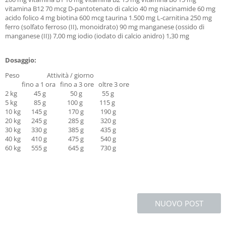
vitamina B12 70 mcg D-pantotenato di calcio 40 mg niacinamide 60 mg
acido folico 4 mg biotina 600 mcg taurina 1.500 mg L-carnitina 250 mg
ferro (solfato ferroso (II), monoidrato) 90 mg manganese (ossido di
manganese (II)) 7,00 mg iodio (iodato di calcio anidro) 1,30 mg
Dosaggio:
Peso Attività / giorno
fino a 1 ora fino a 3 ore oltre 3 ore
2 kg 45 g 50 g 55 g
5 kg 85 g 100 g 115 g
10 kg 145 g 170 g 190 g
20 kg 245 g 285 g 320 g
30 kg 330 g 385 g 435 g
40 kg 410 g 475 g 540 g
60 kg 555 g 645 g 730 g
NUOVO POST