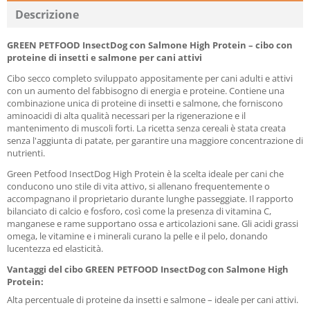
Descrizione
GREEN PETFOOD InsectDog con Salmone High Protein – cibo con
proteine di insetti e salmone per cani attivi
Cibo secco completo sviluppato appositamente per cani adulti e attivi
con un aumento del fabbisogno di energia e proteine. Contiene una
combinazione unica di proteine di insetti e salmone, che forniscono
aminoacidi di alta qualità necessari per la rigenerazione e il
mantenimento di muscoli forti. La ricetta senza cereali è stata creata
senza l'aggiunta di patate, per garantire una maggiore concentrazione di
nutrienti.
Green Petfood InsectDog High Protein è la scelta ideale per cani che
conducono uno stile di vita attivo, si allenano frequentemente o
accompagnano il proprietario durante lunghe passeggiate. Il rapporto
bilanciato di calcio e fosforo, così come la presenza di vitamina C,
manganese e rame supportano ossa e articolazioni sane. Gli acidi grassi
omega, le vitamine e i minerali curano la pelle e il pelo, donando
lucentezza ed elasticità.
Vantaggi del cibo GREEN PETFOOD InsectDog con Salmone High
Protein:
Alta percentuale di proteine da insetti e salmone – ideale per cani attivi.