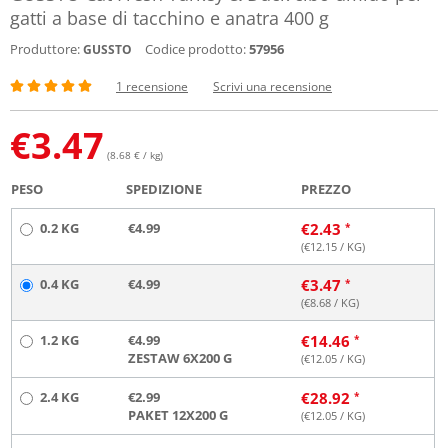
gatti a base di tacchino e anatra 400 g
Produttore:
Codice prodotto:
57956
GUSSTO
1 recensione
Scrivi una recensione
€
3.47
(8.68 € / kg)
PESO
SPEDIZIONE
PREZZO
0.2 KG
€4.99
€
2.43
(€
12.15
/ KG)
0.4 KG
€4.99
€
3.47
(€
8.68
/ KG)
1.2 KG
€4.99
€
14.46
ZESTAW 6X200 G
(€
12.05
/ KG)
2.4 KG
€2.99
€
28.92
PAKET 12X200 G
(€
12.05
/ KG)