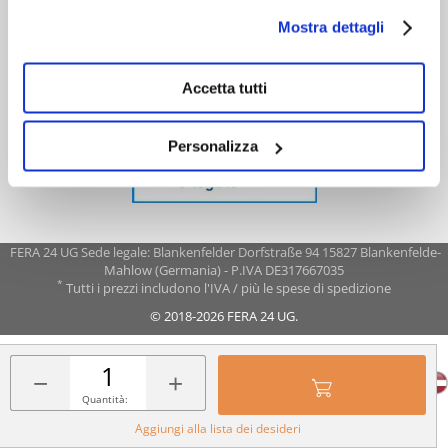
Mostra dettagli
Accetta tutti
Personalizza
FERA 24 UG Sede legale: Blankenfelder Dorfstraße 94 15827 Blankenfelde-
Mahlow (Germania) - P.IVA DE317667035
*
Tutti i prezzi includono l'IVA / più le spese di spedizione
© 2018-2026 FERA 24 UG.
FERA INTERNATIONAL:
−
+
Quantità:
Aggiungi alla lista dei desideri