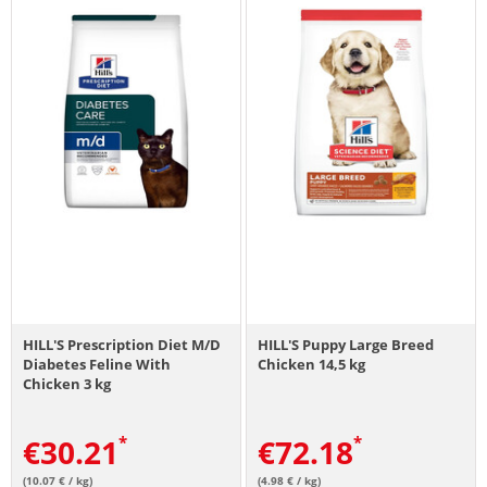
HILL'S Prescription Diet M/D
HILL'S Puppy Large Breed
Diabetes Feline With
Chicken 14,5 kg
Chicken 3 kg
€
30.21
€
72.18
(10.07 € / kg)
(4.98 € / kg)