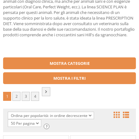
animali con diagnosi clinica, ma anche per animali sani e con esigenze
particolari (Oral Care, Perfect Weight, ecc.). La linea SCIENCE PLAN è
pensata per questi animali. Per gli animali che necessitano di un
supporto clinico per la loro salute, è stata ideata la linea PRESCRIPTION
DIET. Viene somministrata dopo aver consultato un veterinario sulla
base della sua dianosi e delle sue raccomandazioni. Il nostro portafoglio
prodotti comprende anche i croccantini sani Hill's da sgranocchiare.
MOSTRA CATEGORIE
MOSTRA I FILTRI
1
2
3
4
Ordina per popolarità: in ordine decrescente
50 Per pagina
?