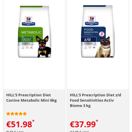
HILL'S Prescription Diet
HILL'S Prescription Diet z/d
Canine Metabolic Mini 6kg
Food Sensitivities Activ
Biome 3 kg
€
51.98
€
37.99
(8.66 € / kg)
(12.66 € / kg)