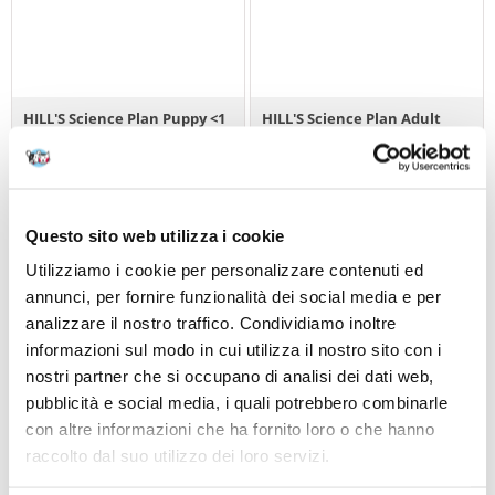
HILL'S Science Plan Puppy <1
HILL'S Science Plan Adult
Medium breed cibo secco
Light Medium breed cibo
con riso e agnello 14 kg
secco con pollo 14 kg
€
73.16
€
68.66
Questo sito web utilizza i cookie
(5.23 € / kg)
(4.90 € / kg)
Utilizziamo i cookie per personalizzare contenuti ed
AGGIUNGI AL CARRELLO
AGGIUNGI AL CARRELLO
annunci, per fornire funzionalità dei social media e per
analizzare il nostro traffico. Condividiamo inoltre
informazioni sul modo in cui utilizza il nostro sito con i
nostri partner che si occupano di analisi dei dati web,
pubblicità e social media, i quali potrebbero combinarle
con altre informazioni che ha fornito loro o che hanno
raccolto dal suo utilizzo dei loro servizi.