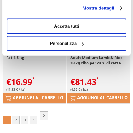
Mostra dettagli
Accetta tutti
Personalizza
HILL'S Digestive Care I/D Low
HILL'S Science Plan Canine
Fat 1.5 kg
Adult Medium Lamb & Rice
18 kg cibo per cani di razza
media agnello e riso
€
16.99
€
81.43
(11.33 € / kg)
(4.52 € / kg)
AGGIUNGI AL CARRELLO
AGGIUNGI AL CARRELLO
1
2
3
4