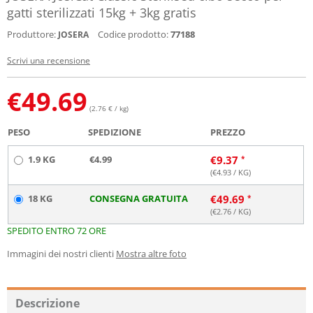
gatti sterilizzati 15kg + 3kg gratis
Produttore:
Codice prodotto:
77188
JOSERA
Scrivi una recensione
€
49.69
(2.76 € / kg)
PESO
SPEDIZIONE
PREZZO
1.9 KG
€4.99
€
9.37
(€
4.93
/ KG)
18 KG
CONSEGNA GRATUITA
€
49.69
(€
2.76
/ KG)
SPEDITO ENTRO 72 ORE
Immagini dei nostri clienti
Mostra altre foto
Descrizione