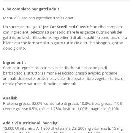
Cibo completo per gatti adulti
Menu di lusso con ingredienti selezionati
Un successo tra i gatti!
JosiCat Sterilised Classic
è un cibo completo
con ingredienti selezionati per soddisfare le esigenze nutrizionali dei
gatti dopo la sterilizzazione. Ingredienti di alta qualità creano una dieta
bilanciata che fornisce al tuo gatto tutto ciò di cui ha bisogno, giorno
dopo giorno.
Ingredienti:
Cornice integrale; proteine avicole disidratate; riso; polpa di
barbabietola; strutto; salmone essiccato; grasso avicolo; proteine
animali idrolizzate; proteine avicole idrolizzate; fibre vegetali; farina di
cicoria (fonte naturale di inulina); minerali
Analisi:
Proteina grezza: 32,0%, contenuto di grassi: 10,0%, fibra grezza: 4,0%,
cenere grezza: 6,5%, calcio: 1,25%, fosforo: 1,00%, magnesio: 0,10%
Additivi nutrizionali per 1 kg:
18.000 UI vitamina A; 1.800 UI vitamina D3; 200 mg vitamina E; 15 mg