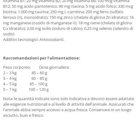
vitamina B1; 20 mg vitamina B2; 20 mg vitamina B6; 100 mcg vitamina
B12; 50 mg acido pantotenico; 90 mg niacina; 5 mg acido folico; 330 mcg
biotina; 1.000 mg taurina; 250 mg L-carnitina; 200 mg ferro (solfato
ferroso (II), monoidrato); 150 mg zinco (chelate di glicina Zn idratato); 16
mg manganese (ossido di manganese II); 18 mg rame (chelate di glicina
Cu idratato); 2,00 mg iodio (ioduro di calcio); 0,25 mg selenio (selenito di
sodio)
Additivi tecnologici: Antiossidanti.
Raccomandazioni per l'alimentazione:
Peso corporeo: Dose giornaliera:
2 – 3 kg 45 – 60 g
3 – 4 kg 60 – 85 g
4 – 5 kg 85 – 100 g
5 – 7 kg 100 – 120 g
Nota: le quantità indicate sono solo indicative e devono essere adattate
alle esigenze nutrizionali e al livello di attività dell'animale. Assicurati che
l'animale abbia sempre accesso a acqua fresca. Conservare in un luogo
asciutto, buio e fresco.