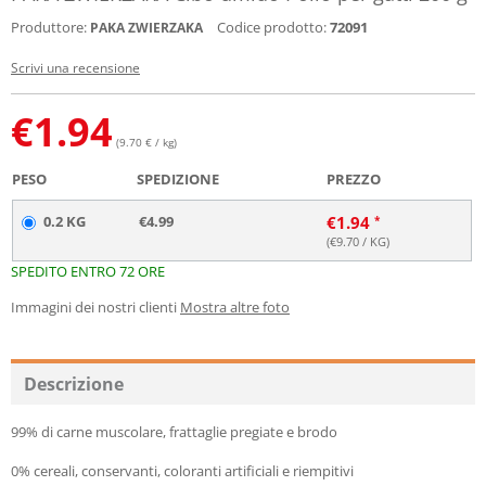
Produttore:
Codice prodotto:
72091
PAKA ZWIERZAKA
Scrivi una recensione
€
1.94
(9.70 € / kg)
PESO
SPEDIZIONE
PREZZO
0.2 KG
€4.99
€
1.94
(€
9.70
/ KG)
SPEDITO ENTRO 72 ORE
Immagini dei nostri clienti
Mostra altre foto
Descrizione
99% di carne muscolare, frattaglie pregiate e brodo
0% cereali, conservanti, coloranti artificiali e riempitivi