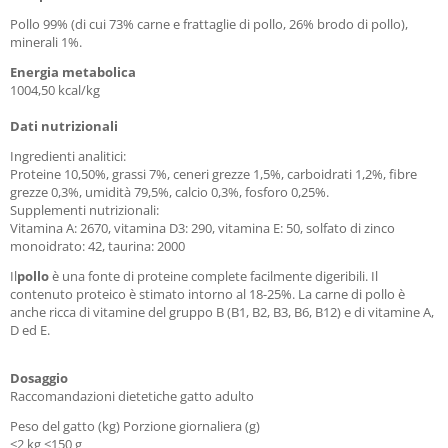
Pollo 99% (di cui 73% carne e frattaglie di pollo, 26% brodo di pollo),
minerali 1%.
Energia metabolica
1004,50 kcal/kg
Dati nutrizionali
Ingredienti analitici:
Proteine 10,50%, grassi 7%, ceneri grezze 1,5%, carboidrati 1,2%, fibre
grezze 0,3%, umidità 79,5%, calcio 0,3%, fosforo 0,25%.
Supplementi nutrizionali:
Vitamina A: 2670, vitamina D3: 290, vitamina E: 50, solfato di zinco
monoidrato: 42, taurina: 2000
Il
pollo
è una fonte di proteine complete facilmente digeribili. Il
contenuto proteico è stimato intorno al 18-25%. La carne di pollo è
anche ricca di vitamine del gruppo B (B1, B2, B3, B6, B12) e di vitamine A,
D ed E.
Dosaggio
Raccomandazioni dietetiche gatto adulto
Peso del gatto (kg) Porzione giornaliera (g)
<2 kg <150 g