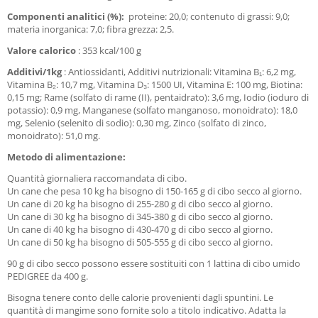
Componenti analitici (%):
proteine: 20,0; contenuto di grassi: 9,0;
materia inorganica: 7,0; fibra grezza: 2,5.
Valore calorico
: 353 kcal/100 g
Additivi/1kg
: Antiossidanti, Additivi nutrizionali: Vitamina B₁: 6,2 mg,
Vitamina B₂: 10,7 mg, Vitamina D₃: 1500 UI, Vitamina E: 100 mg, Biotina:
0,15 mg; Rame (solfato di rame (II), pentaidrato): 3,6 mg, Iodio (ioduro di
potassio): 0,9 mg, Manganese (solfato manganoso, monoidrato): 18,0
mg, Selenio (selenito di sodio): 0,30 mg, Zinco (solfato di zinco,
monoidrato): 51,0 mg.
Metodo di alimentazione:
Quantità giornaliera raccomandata di cibo.
Un cane che pesa 10 kg ha bisogno di 150-165 g di cibo secco al giorno.
Un cane di 20 kg ha bisogno di 255-280 g di cibo secco al giorno.
Un cane di 30 kg ha bisogno di 345-380 g di cibo secco al giorno.
Un cane di 40 kg ha bisogno di 430-470 g di cibo secco al giorno.
Un cane di 50 kg ha bisogno di 505-555 g di cibo secco al giorno.
90 g di cibo secco possono essere sostituiti con 1 lattina di cibo umido
PEDIGREE da 400 g.
Bisogna tenere conto delle calorie provenienti dagli spuntini. Le
quantità di mangime sono fornite solo a titolo indicativo. Adatta la