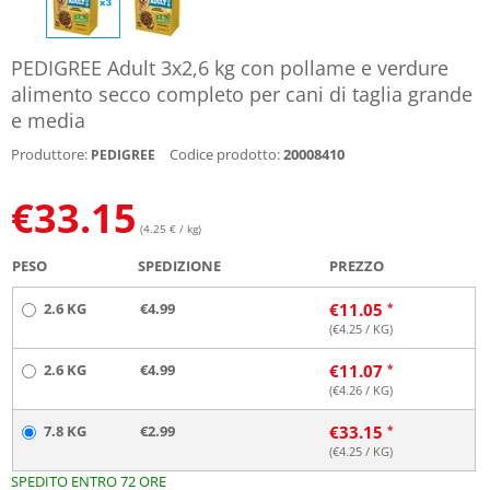
PEDIGREE Adult 3x2,6 kg con pollame e verdure
alimento secco completo per cani di taglia grande
e media
Produttore:
Codice prodotto:
20008410
PEDIGREE
€
33.15
(4.25 € / kg)
PESO
SPEDIZIONE
PREZZO
2.6 KG
€4.99
€
11.05
(€
4.25
/ KG)
2.6 KG
€4.99
€
11.07
(€
4.26
/ KG)
7.8 KG
€2.99
€
33.15
(€
4.25
/ KG)
SPEDITO ENTRO 72 ORE