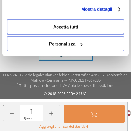
Mostra dettagli
Accetta tutti
Personalizza
FERA 24 UG Sede legale: Blankenfelder Dorfstraße 94 15827 Blankenfelde-
Mahlow (Germania) - P.IVA DE317667035
*
Tutti i prezzi includono l'IVA / più le spese di spedizione
© 2018-2026 FERA 24 UG.
FERA INTERNATIONAL:
−
+
Quantità:
Aggiungi alla lista dei desideri