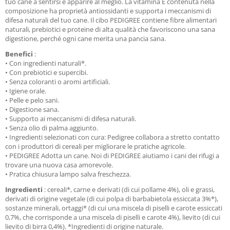
tuo cane a sentirsi e apparire al meglio. La vitamina E contenuta nella
composizione ha proprietà antiossidanti e supporta i meccanismi di
difesa naturali del tuo cane. Il cibo PEDIGREE contiene fibre alimentari
naturali, prebiotici e proteine ​​di alta qualità che favoriscono una sana
digestione, perché ogni cane merita una pancia sana.
Benefici
:
• Con ingredienti naturali*.
• Con prebiotici e supercibi.
• Senza coloranti o aromi artificiali.
• Igiene orale.
• Pelle e pelo sani.
• Digestione sana.
• Supporto ai meccanismi di difesa naturali.
• Senza olio di palma aggiunto.
• Ingredienti selezionati con cura: Pedigree collabora a stretto contatto
con i produttori di cereali per migliorare le pratiche agricole.
• PEDIGREE Adotta un cane. Noi di PEDIGREE aiutiamo i cani dei rifugi a
trovare una nuova casa amorevole.
• Pratica chiusura lampo salva freschezza.
Ingredienti
: cereali*, carne e derivati ​​(di cui pollame 4%), oli e grassi,
derivati ​​di origine vegetale (di cui polpa di barbabietola essiccata 3%*),
sostanze minerali, ortaggi* (di cui una miscela di piselli e carote essiccati
0,7%, che corrisponde a una miscela di piselli e carote 4%), lievito (di cui
lievito di birra 0,4%). *Ingredienti di origine naturale.