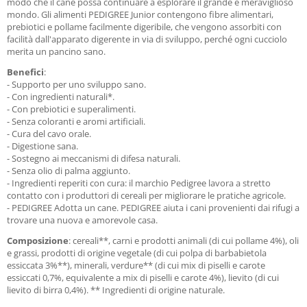
modo che il cane possa continuare a esplorare il grande e meraviglioso
mondo. Gli alimenti PEDIGREE Junior contengono fibre alimentari,
prebiotici e pollame facilmente digeribile, che vengono assorbiti con
facilità dall'apparato digerente in via di sviluppo, perché ogni cucciolo
merita un pancino sano.
Benefici
:
- Supporto per uno sviluppo sano.
- Con ingredienti naturali*.
- Con prebiotici e superalimenti.
- Senza coloranti e aromi artificiali.
- Cura del cavo orale.
- Digestione sana.
- Sostegno ai meccanismi di difesa naturali.
- Senza olio di palma aggiunto.
- Ingredienti reperiti con cura: il marchio Pedigree lavora a stretto
contatto con i produttori di cereali per migliorare le pratiche agricole.
- PEDIGREE Adotta un cane. PEDIGREE aiuta i cani provenienti dai rifugi a
trovare una nuova e amorevole casa.
Composizione
: cereali**, carni e prodotti animali (di cui pollame 4%), oli
e grassi, prodotti di origine vegetale (di cui polpa di barbabietola
essiccata 3%**), minerali, verdure** (di cui mix di piselli e carote
essiccati 0,7%, equivalente a mix di piselli e carote 4%), lievito (di cui
lievito di birra 0,4%). ** Ingredienti di origine naturale.