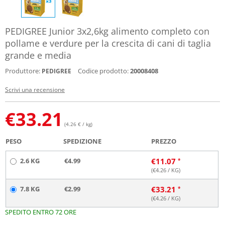
PEDIGREE Junior 3x2,6kg alimento completo con
pollame e verdure per la crescita di cani di taglia
grande e media
Produttore:
Codice prodotto:
20008408
PEDIGREE
Scrivi una recensione
€
33.21
(4.26 € / kg)
PESO
SPEDIZIONE
PREZZO
2.6 KG
€4.99
€
11.07
(€
4.26
/ KG)
7.8 KG
€2.99
€
33.21
(€
4.26
/ KG)
SPEDITO ENTRO 72 ORE