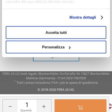
raccolto dal suo utilizzo dei loro servizi.
Mostra dettagli
Accetta tutti
Personalizza
FERA 24 UG Sede legale: Blankenfelder Dorfstraße 94 15827 Blankenfelde-
Mahlow (Germania) - P.IVA DE317667035
*
Tutti i prezzi includono l'IVA / più le spese di spedizione
© 2018-2026 FERA 24 UG.
FERA INTERNATIONAL:
−
+
Quantità: