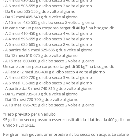
- A 4 mesi 480-525 g di cibo secco 3 volte al giorno
- A 6 mesi 505-555 g di cibo secco 2 volte al giorno
- Da 9 mesi 505-555 g due volte al giorno
- Da 12 mesi 495-540 g due volte al giorno
- A 15 mesi 485-535 g di cibo secco 2 volte al giorno
Un cane con un peso corporeo target di 40 kg* ha bisogno di:
- A 2 mesi 410-450 g di cibo secco 4 volte al giorno
- A 4 mesi 595-655 g di cibo secco 3 volte al giorno
- A 6 mesi 625-685 g di cibo secco 2 volte al giorno
- A partire dai 9 mesi 625-685 g due volte al giorno
- Da 12 mesi 610-675 g due volte al giorno
- A 15 mesi 600-660 g di cibo secco 2 volte al giorno
Un cane con un peso corporeo target di 50 kg* ha bisogno di:
- All'età di 2 mesi 390-430 g di cibo secco 4 volte al giorno
- A 4 mesi 650-720 g di cibo secco 3 volte al giorno
- A 6 mesi 735-805 g di cibo secco 2 volte al giorno
- A partire dai 9 mesi 740-815 g due volte al giorno
- Da 12 mesi 735-810 g due volte al giorno
- Dai 15 mesi 720-790 g due volte al giorno
- A 18 mesi 695-765 g di cibo secco 2 volte al giorno
*Peso previsto per un adulto
95 g di cibo secco possono essere sostituiti da 1 lattina da 400 g di cibo
umido PEDIGREE.
Per gli animali giovani, ammorbidire il cibo secco con acqua. Le calorie