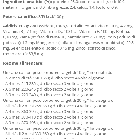
Ingredienti analitici (%):
proteine: 25,0; contenuto di grassi: 10,0;
materia inorganica: 8,0; fibra grezza: 2,4; calcio: 1,4; fosforo: 0,9.
Potere calorifico
: 359 kcal/100 g.
Additivi/1 kg:
Antiossidanti, Integratori alimentari: Vitamina B₁: 4,2 mg,
Vitamina B₂: 7,1 mg, Vitamina D₃: 1031 UI, Vitamina E: 100 mg, Biotina:
0,10 mg; Rame (solfato di rame (II), pentaidrato): 5,1 mg, Iodio (ioduro di
potassio): 1,3 mg, Manganese (solfato di manganese, monoidrato): 22,5
mg, Selenio (selenito di sodio): 0,15 mg, Zinco (solfato di zinco,
monoidrato): 63,8 mg.
Regime alimentare:
Un cane con un peso corporeo target di 10 kg* necessita di:
- A 2 mesi di età 150-165 g di cibo secco 4 volte al giorno.
- A 4 mesi 215-235 g di cibo secco 3 volte al giorno
- A 6 mesi 220-245 g di cibo secco 2 volte al giorno
- A 9 mesi 220-240 g di cibo secco 2 volte al giorno
Un cane con un peso corporeo target di 20 kg* ha bisogno di:
- All'età di 2 mesi 255-280 g di cibo secco 4 volte al giorno
- A 4 mesi 360-395 g di cibo secco 3 volte al giorno
- A 6 mesi 370-410 g di cibo secco 2 volte al giorno
- A 9 mesi 370-405 g di cibo secco 2 volte al giorno
Un cane con un peso corporeo target di 30 kg* ha bisogno di:
- All'età di 2 mesi 330-360 g di cibo secco 4 volte al giorno