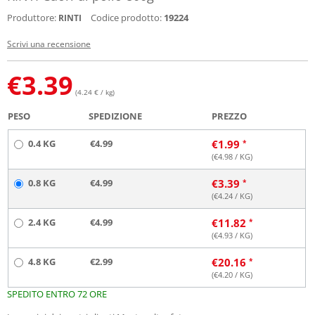
Produttore:
Codice prodotto:
19224
RINTI
Scrivi una recensione
€
3.39
(4.24 € / kg)
PESO
SPEDIZIONE
PREZZO
0.4 KG
€4.99
€
1.99
(€
4.98
/ KG)
0.8 KG
€4.99
€
3.39
(€
4.24
/ KG)
2.4 KG
€4.99
€
11.82
(€
4.93
/ KG)
4.8 KG
€2.99
€
20.16
(€
4.20
/ KG)
SPEDITO ENTRO 72 ORE