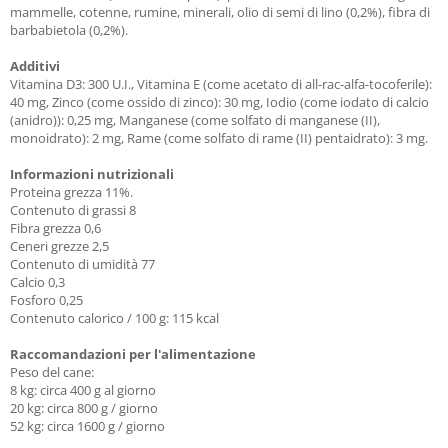
mammelle, cotenne, rumine, minerali, olio di semi di lino (0,2%), fibra di
barbabietola (0,2%).
Additivi
Vitamina D3: 300 U.I., Vitamina E (come acetato di all-rac-alfa-tocoferile):
40 mg, Zinco (come ossido di zinco): 30 mg, Iodio (come iodato di calcio
(anidro)): 0,25 mg, Manganese (come solfato di manganese (II),
monoidrato): 2 mg, Rame (come solfato di rame (II) pentaidrato): 3 mg.
Informazioni nutrizionali
Proteina grezza 11%.
Contenuto di grassi 8
Fibra grezza 0,6
Ceneri grezze 2,5
Contenuto di umidità 77
Calcio 0,3
Fosforo 0,25
Contenuto calorico / 100 g: 115 kcal
Raccomandazioni per l'alimentazione
Peso del cane:
8 kg: circa 400 g al giorno
20 kg: circa 800 g / giorno
52 kg: circa 1600 g / giorno