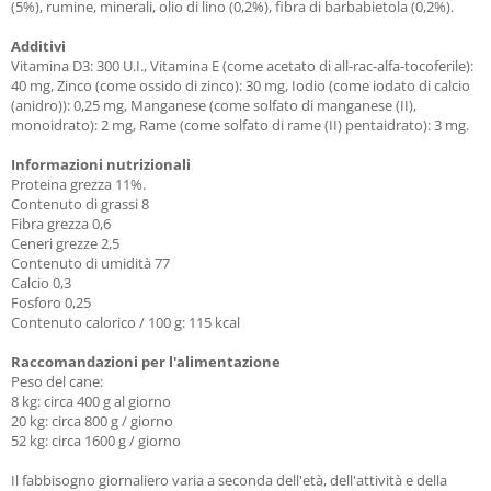
(5%), rumine, minerali, olio di lino (0,2%), fibra di barbabietola (0,2%).
Additivi
Vitamina D3: 300 U.I., Vitamina E (come acetato di all-rac-alfa-tocoferile):
40 mg, Zinco (come ossido di zinco): 30 mg, Iodio (come iodato di calcio
(anidro)): 0,25 mg, Manganese (come solfato di manganese (II),
monoidrato): 2 mg, Rame (come solfato di rame (II) pentaidrato): 3 mg.
Informazioni nutrizionali
Proteina grezza 11%.
Contenuto di grassi 8
Fibra grezza 0,6
Ceneri grezze 2,5
Contenuto di umidità 77
Calcio 0,3
Fosforo 0,25
Contenuto calorico / 100 g: 115 kcal
Raccomandazioni per l'alimentazione
Peso del cane:
8 kg: circa 400 g al giorno
20 kg: circa 800 g / giorno
52 kg: circa 1600 g / giorno
Il fabbisogno giornaliero varia a seconda dell'età, dell'attività e della