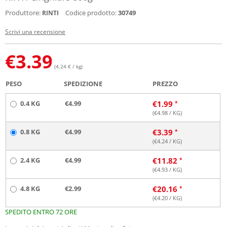
Produttore:
Codice prodotto:
30749
RINTI
Scrivi una recensione
€
3.39
(4.24 € / kg)
PESO
SPEDIZIONE
PREZZO
0.4 KG
€4.99
€
1.99
(€
4.98
/ KG)
0.8 KG
€4.99
€
3.39
(€
4.24
/ KG)
2.4 KG
€4.99
€
11.82
(€
4.93
/ KG)
4.8 KG
€2.99
€
20.16
(€
4.20
/ KG)
SPEDITO ENTRO 72 ORE