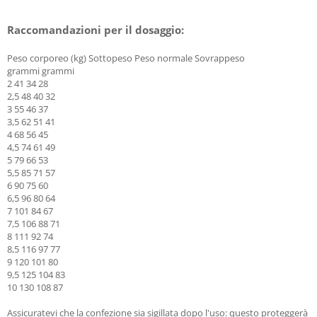
Raccomandazioni per il dosaggio:
Peso corporeo (kg) Sottopeso Peso normale Sovrappeso
grammi grammi
2 41 34 28
2,5 48 40 32
3 55 46 37
3,5 62 51 41
4 68 56 45
4,5 74 61 49
5 79 66 53
5,5 85 71 57
6 90 75 60
6,5 96 80 64
7 101 84 67
7,5 106 88 71
8 111 92 74
8,5 116 97 77
9 120 101 80
9,5 125 104 83
10 130 108 87
Assicuratevi che la confezione sia sigillata dopo l'uso: questo proteggerà