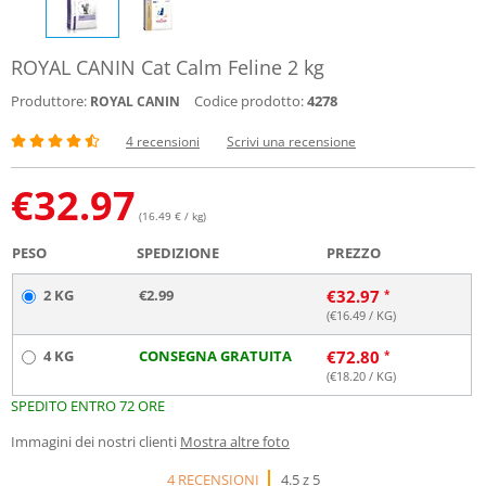
ROYAL CANIN Cat Calm Feline 2 kg
Produttore:
Codice prodotto:
4278
ROYAL CANIN
4 recensioni
Scrivi una recensione
€
32.97
(16.49 € / kg)
PESO
SPEDIZIONE
PREZZO
2 KG
€2.99
€
32.97
(€
16.49
/ KG)
4 KG
CONSEGNA GRATUITA
€
72.80
(€
18.20
/ KG)
SPEDITO ENTRO 72 ORE
Immagini dei nostri clienti
Mostra altre foto
4 RECENSIONI
4.5 z 5