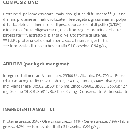
COMPOSIZIONE:
Proteine di pollame essiccate, mais, riso, glutine di frumento**, glutine
di mais, proteine animali idrolizzate, fibre vegetali, grassi animali, polpa
di barbabietola, minerali, olio di pesce, bucce e semi di psillio (0,50%),
olio di soia, frutto-oligosaccaridi, olio di borragine, proteine del latte
idrolizzate***, estratto di pianta di velluto (fonte di luteina).
** L.I.P.: proteina selezionata per la sua altissima digeribilità.
*** Idrolizzato di tripsina bovina alfa-S1.0-caseina: 0,94 g/kg.
ADDITIVI (per kg di mangime):
Integratori alimentari: Vitamina A: 29500 UI, Vitamina D3: 795 UI, Ferro
(3b103): 34 mg, Iodio (3b201, 3b202): 3,4 mg, Rame (3b405, 3b406): 11
mg, Manganese (3b502, 3b504): 45 mg, Zinco (3b603, 3b605, 3b606): 127
mg, Selenio (3b801, 3b811, 3b812): 0,07 mg - Conservanti - Antiossidanti
INGREDIENTI ANALITICI:
Proteina grezza: 36% - Oli e grassi grezzi: 11% - Ceneri grezze: 7,9% - Fibra
grezza: 4,2% - ** Idrolizzato di alfa-S1-caseina: 0,94 g/kg.