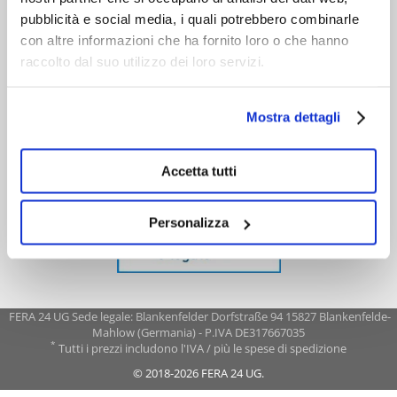
pubblicità e social media, i quali potrebbero combinarle
con altre informazioni che ha fornito loro o che hanno
raccolto dal suo utilizzo dei loro servizi.
Mostra dettagli
Accetta tutti
Personalizza
FERA 24 UG Sede legale: Blankenfelder Dorfstraße 94 15827 Blankenfelde-
Mahlow (Germania) - P.IVA DE317667035
*
Tutti i prezzi includono l'IVA / più le spese di spedizione
© 2018-2026 FERA 24 UG.