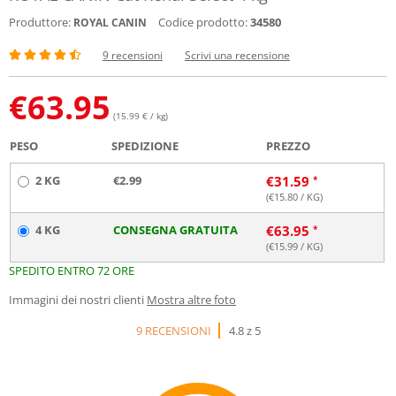
Produttore:
Codice prodotto:
34580
ROYAL CANIN
9 recensioni
Scrivi una recensione
€
63.95
(15.99 € / kg)
PESO
SPEDIZIONE
PREZZO
2 KG
€2.99
€
31.59
(€
15.80
/ KG)
4 KG
CONSEGNA GRATUITA
€
63.95
(€
15.99
/ KG)
SPEDITO ENTRO 72 ORE
Immagini dei nostri clienti
Mostra altre foto
9 RECENSIONI
4.8 z 5