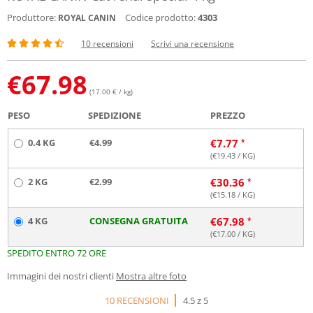
Produttore:
Codice prodotto:
4303
ROYAL CANIN
10 recensioni
Scrivi una recensione
€
67.98
(17.00 € / kg)
PESO
SPEDIZIONE
PREZZO
0.4 KG
€4.99
€
7.77
(€
19.43
/ KG)
2 KG
€2.99
€
30.36
(€
15.18
/ KG)
4 KG
CONSEGNA GRATUITA
€
67.98
(€
17.00
/ KG)
SPEDITO ENTRO 72 ORE
Immagini dei nostri clienti
Mostra altre foto
10 RECENSIONI
4.5 z 5