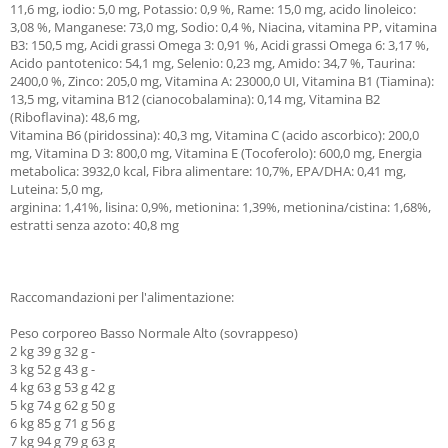
11,6 mg, iodio: 5,0 mg, Potassio: 0,9 %, Rame: 15,0 mg, acido linoleico:
3,08 %, Manganese: 73,0 mg, Sodio: 0,4 %, Niacina, vitamina PP, vitamina
B3: 150,5 mg, Acidi grassi Omega 3: 0,91 %, Acidi grassi Omega 6: 3,17 %,
Acido pantotenico: 54,1 mg, Selenio: 0,23 mg, Amido: 34,7 %, Taurina:
2400,0 %, Zinco: 205,0 mg, Vitamina A: 23000,0 UI, Vitamina B1 (Tiamina):
13,5 mg, vitamina B12 (cianocobalamina): 0,14 mg, Vitamina B2
(Riboflavina): 48,6 mg,
Vitamina B6 (piridossina): 40,3 mg, Vitamina C (acido ascorbico): 200,0
mg, Vitamina D 3: 800,0 mg, Vitamina E (Tocoferolo): 600,0 mg, Energia
metabolica: 3932,0 kcal, Fibra alimentare: 10,7%, EPA/DHA: 0,41 mg,
Luteina: 5,0 mg,
arginina: 1,41%, lisina: 0,9%, metionina: 1,39%, metionina/cistina: 1,68%,
estratti senza azoto: 40,8 mg
Raccomandazioni per l'alimentazione:
Peso corporeo Basso Normale Alto (sovrappeso)
2 kg 39 g 32 g -
3 kg 52 g 43 g -
4 kg 63 g 53 g 42 g
5 kg 74 g 62 g 50 g
6 kg 85 g 71 g 56 g
7 kg 94 g 79 g 63 g