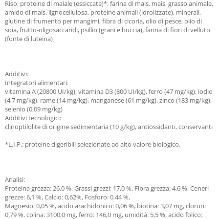
Riso, proteine di maiale (essiccate)*, farina di mais, mais, grasso animale,
amido di mais, lignocellulosa, proteine animali (idrolizzate), minerali,
glutine di frumento per mangimi, fibra di cicoria, olio di pesce, olio di
soia, frutto-oligosaccaridi, psillio (grani e buccia), farina di fiori di velluto
(fonte di luteina)
Additivi:
Integratori alimentari:
vitamina A (20800 UI/kg), vitamina D3 (800 UI/kg), ferro (47 mg/kg), iodio
(4,7 mg/kg), rame (14 mg/kg), manganese (61 mg/kg), zinco (183 mg/kg),
selenio (0,09 mg/kg)
Additivi tecnologici:
clinoptilolite di origine sedimentaria (10 g/kg), antiossidanti, conservanti
*L.I.P.: proteine digeribili selezionate ad alto valore biologico.
Analisi:
Proteina grezza: 26,0 %, Grassi grezzi: 17,0 %, Fibra grezza: 4,6 %, Ceneri
grezze: 6,1 %, Calcio: 0,62%, Fosforo: 0.44 %,
Magnesio: 0,05 %, acido arachidonico: 0,06 %, biotina: 3,07 mg, cloruri:
0,79 %, colina: 3100,0 mg, ferro: 146,0 mg, umidità: 5,5 %, acido folico: