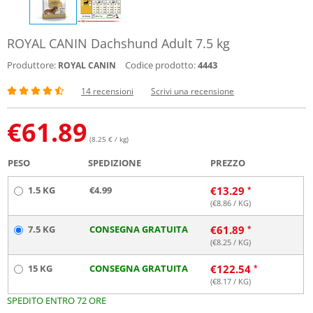
ROYAL CANIN Dachshund Adult 7.5 kg
Produttore:
Codice prodotto:
4443
ROYAL CANIN
14 recensioni
Scrivi una recensione
€
61.89
(8.25 € / kg)
PESO
SPEDIZIONE
PREZZO
1.5 KG
€4.99
€
13.29
(€
8.86
/ KG)
7.5 KG
CONSEGNA GRATUITA
€
61.89
(€
8.25
/ KG)
15 KG
CONSEGNA GRATUITA
€
122.54
(€
8.17
/ KG)
SPEDITO ENTRO 72 ORE