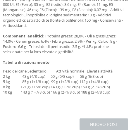
800 UI, E1 (Ferro): 35 mg, E2 (Iodio): 3,6 mg, E4 (Rame): 11 mg, E5
(Manganese): 46 mg, E6 (Zinco): 139 mg, E8 (Selenio): 0,07 mg - Additivi
tecnologici: Clinoptilolite di origine sedimentaria: 10 g - Additivi
organolettici: Estratto di tè (fonte di polifenoli): 150 mg - Conservanti -
Antiossidanti.
Componenti analitici:
Proteina grezza: 28,0% - Oli e grassi grezzi:
14,0% - Ceneri grezze: 6,4% - Fibra grezza: 2,9% - Per kg: Calcio: 8 g -
Fosforo: 6,6 g - Trifosfato di pentasodio: 3,5 g. *L.I.P.: proteine
selezionate per la loro elevata digeribilità.
Tabella di razionamento
Peso del cane Sedentario Attività normale Elevata attività
2 kg 43 g (4/8 cup) 50 g (5/8 cup) 56 g (6/8 cup)
5 kg 85 g (1+1/8 cup) 99 g (1+2/8 cup) 112 g (1+4/8 cup)
8 kg 121 g (1+5/8 cup) 140 g (1+7/8 cup) 159 g (2+1/8 cup)
10 kg 143 g (1+7/8 cup) 166 g (2+1/8 cup) 188 g (2+4/8 cup)
NUOVO POST