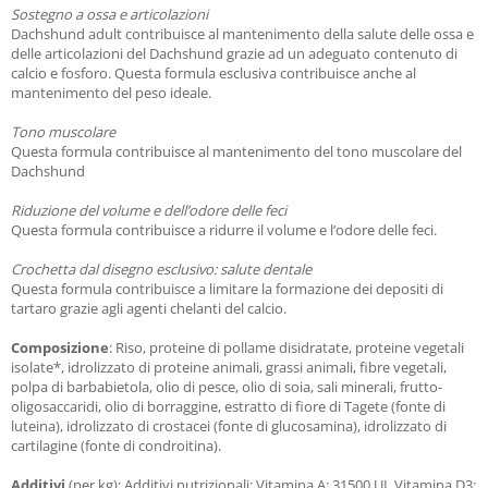
Sostegno a ossa e articolazioni
Dachshund adult contribuisce al mantenimento della salute delle ossa e
delle articolazioni del Dachshund grazie ad un adeguato contenuto di
calcio e fosforo. Questa formula esclusiva contribuisce anche al
mantenimento del peso ideale.
Tono muscolare
Questa formula contribuisce al mantenimento del tono muscolare del
Dachshund
Riduzione del volume e dell’odore delle feci
Questa formula contribuisce a ridurre il volume e l’odore delle feci.
Crochetta dal disegno esclusivo: salute dentale
Questa formula contribuisce a limitare la formazione dei depositi di
tartaro grazie agli agenti chelanti del calcio.
Composizione
: Riso, proteine di pollame disidratate, proteine vegetali
isolate*, idrolizzato di proteine animali, grassi animali, fibre vegetali,
polpa di barbabietola, olio di pesce, olio di soia, sali minerali, frutto-
oligosaccaridi, olio di borraggine, estratto di fiore di Tagete (fonte di
luteina), idrolizzato di crostacei (fonte di glucosamina), idrolizzato di
cartilagine (fonte di condroitina).
Additivi
(per kg): Additivi nutrizionali: Vitamina A: 31500 UI, Vitamina D3: