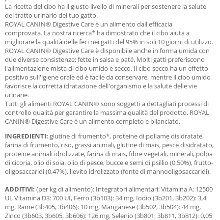
La ricetta del cibo ha il giusto livello di minerali per sostenere la salute
del tratto urinario del tuo gatto.
ROYAL CANIN® Digestive Care è un alimento dall'efficacia
comprovata.
La nostra ricerca* ha dimostrato che il cibo aiuta a
migliorare la qualità delle feci nei gatti del 95% in soli 10 giorni di utilizzo.
ROYAL CANIN® Digestive Care è disponibile anche in forma umida con
due diverse consistenze: fette in salsa e paté.
Molti gatti preferiscono
l'alimentazione mista di cibo umido e secco.
Il cibo secco ha un effetto
positivo sull'igiene orale ed è facile da conservare, mentre il cibo umido
favorisce la corretta idratazione dell'organismo e la salute delle vie
urinarie.
Tutti gli alimenti ROYAL CANIN® sono soggetti a dettagliati processi di
controllo qualità per garantire la massima qualità del prodotto.
ROYAL
CANIN® Digestive Care è un alimento completo e bilanciato.
INGREDIENTI:
glutine di frumento*, proteine di pollame disidratate,
farina di frumento, riso, grassi animali, glutine di mais, pesce disidratato,
proteine animali idrolizzate, farina di mais, fibre vegetali, minerali, polpa
di cicoria, olio di soia, olio di pesce, bucce e semi di psillio (0,50%), frutto-
oligosaccaridi (0,47%), lievito idrolizzato (fonte di mannooligosaccaridi).
ADDITIVI:
(per kg di alimento): Integratori alimentari: Vitamina A: 12500
UI, Vitamina D3: 700 UI, Ferro (3b103): 34 mg, Iodio (3b201, 3b202): 3,4
mg, Rame (3b405, 3b406): 10 mg, Manganese (3b502, 3b504): 44 mg,
Zinco (3b603, 3b605, 3b606): 126 mg, Selenio (3b801, 3b811, 3b812): 0,05