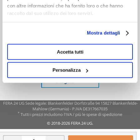
con altre informazioni che ha fornito loro o che hanno
raccolto dal suo utilizzo dei loro servizi.
Mostra dettagli
Accetta tutti
Personalizza
FERA 24 UG Sede legale: Blankenfelder Dorfstraße 94 15827 Blankenfelde-
Mahlow (Germania) - P.IVA DE317667035
*
Tutti i prezzi includono l'IVA / più le spese di spedizione
© 2018-2026 FERA 24 UG.
FERA INTERNATIONAL: