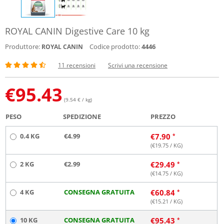
ROYAL CANIN Digestive Care 10 kg
Produttore:
Codice prodotto:
4446
ROYAL CANIN
11 recensioni
Scrivi una recensione
€
95.43
(9.54 € / kg)
PESO
SPEDIZIONE
PREZZO
0.4 KG
€4.99
€
7.90
(€
19.75
/ KG)
2 KG
€2.99
€
29.49
(€
14.75
/ KG)
4 KG
CONSEGNA GRATUITA
€
60.84
(€
15.21
/ KG)
10 KG
CONSEGNA GRATUITA
€
95.43